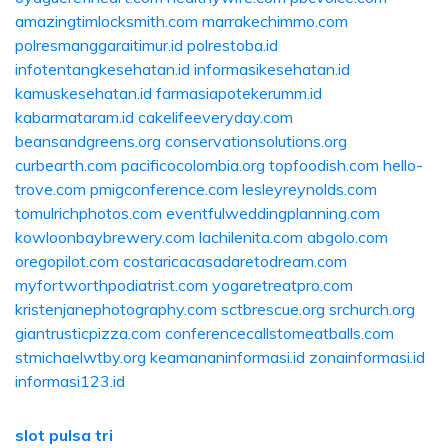
amazingtimlocksmith.com
marrakechimmo.com
polresmanggaraitimur.id
polrestoba.id
infotentangkesehatan.id
informasikesehatan.id
kamuskesehatan.id
farmasiapotekerumm.id
kabarmataram.id
cakelifeeveryday.com
beansandgreens.org
conservationsolutions.org
curbearth.com
pacificocolombia.org
topfoodish.com
hello-
trove.com
pmigconference.com
lesleyreynolds.com
tomulrichphotos.com
eventfulweddingplanning.com
kowloonbaybrewery.com
lachilenita.com
abgolo.com
oregopilot.com
costaricacasadaretodream.com
myfortworthpodiatrist.com
yogaretreatpro.com
kristenjanephotography.com
sctbrescue.org
srchurch.org
giantrusticpizza.com
conferencecallstomeatballs.com
stmichaelwtby.org
keamananinformasi.id
zonainformasi.id
informasi123.id
slot pulsa tri