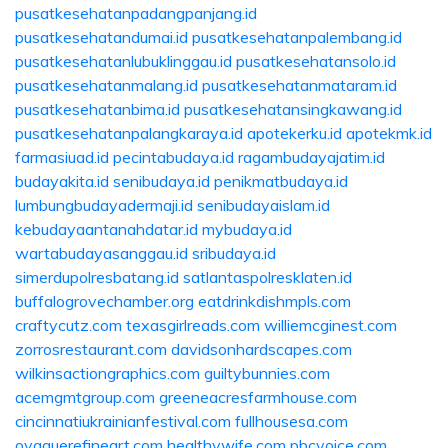
pusatkesehatanpadangpanjang.id
pusatkesehatandumai.id
pusatkesehatanpalembang.id
pusatkesehatanlubuklinggau.id
pusatkesehatansolo.id
pusatkesehatanmalang.id
pusatkesehatanmataram.id
pusatkesehatanbima.id
pusatkesehatansingkawang.id
pusatkesehatanpalangkaraya.id
apotekerku.id
apotekmk.id
farmasiuad.id
pecintabudaya.id
ragambudayajatim.id
budayakita.id
senibudaya.id
penikmatbudaya.id
lumbungbudayadermaji.id
senibudayaislam.id
kebudayaantanahdatar.id
mybudaya.id
wartabudayasanggau.id
sribudaya.id
simerdupolresbatang.id
satlantaspolresklaten.id
buffalogrovechamber.org
eatdrinkdishmpls.com
craftycutz.com
texasgirlreads.com
williemcginest.com
zorrosrestaurant.com
davidsonhardscapes.com
wilkinsactiongraphics.com
guiltybunnies.com
acemgmtgroup.com
greeneacresfarmhouse.com
cincinnatiukrainianfestival.com
fullhousesa.com
oyaguerefineart.com
healthywife.com
pbcvoice.com