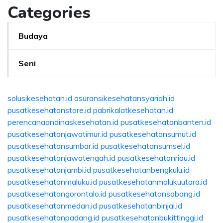
Categories
Budaya
Seni
solusikesehatan.id
asuransikesehatansyariah.id
pusatkesehatanstore.id
pabrikalatkesehatan.id
perencanaandinaskesehatan.id
pusatkesehatanbanten.id
pusatkesehatanjawatimur.id
pusatkesehatansumut.id
pusatkesehatansumbar.id
pusatkesehatansumsel.id
pusatkesehatanjawatengah.id
pusatkesehatanriau.id
pusatkesehatanjambi.id
pusatkesehatanbengkulu.id
pusatkesehatanmaluku.id
pusatkesehatanmalukuutara.id
pusatkesehatangorontalo.id
pusatkesehatansabang.id
pusatkesehatanmedan.id
pusatkesehatanbinjai.id
pusatkesehatanpadang.id
pusatkesehatanbukittinggi.id