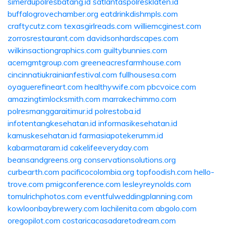
simerdupolresbatang.id
satlantaspolresklaten.id
buffalogrovechamber.org
eatdrinkdishmpls.com
craftycutz.com
texasgirlreads.com
williemcginest.com
zorrosrestaurant.com
davidsonhardscapes.com
wilkinsactiongraphics.com
guiltybunnies.com
acemgmtgroup.com
greeneacresfarmhouse.com
cincinnatiukrainianfestival.com
fullhousesa.com
oyaguerefineart.com
healthywife.com
pbcvoice.com
amazingtimlocksmith.com
marrakechimmo.com
polresmanggaraitimur.id
polrestoba.id
infotentangkesehatan.id
informasikesehatan.id
kamuskesehatan.id
farmasiapotekerumm.id
kabarmataram.id
cakelifeeveryday.com
beansandgreens.org
conservationsolutions.org
curbearth.com
pacificocolombia.org
topfoodish.com
hello-
trove.com
pmigconference.com
lesleyreynolds.com
tomulrichphotos.com
eventfulweddingplanning.com
kowloonbaybrewery.com
lachilenita.com
abgolo.com
oregopilot.com
costaricacasadaretodream.com