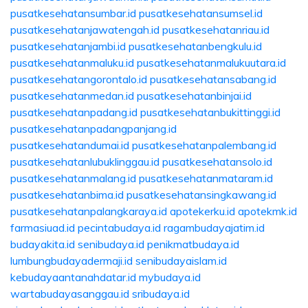
pusatkesehatansumbar.id
pusatkesehatansumsel.id
pusatkesehatanjawatengah.id
pusatkesehatanriau.id
pusatkesehatanjambi.id
pusatkesehatanbengkulu.id
pusatkesehatanmaluku.id
pusatkesehatanmalukuutara.id
pusatkesehatangorontalo.id
pusatkesehatansabang.id
pusatkesehatanmedan.id
pusatkesehatanbinjai.id
pusatkesehatanpadang.id
pusatkesehatanbukittinggi.id
pusatkesehatanpadangpanjang.id
pusatkesehatandumai.id
pusatkesehatanpalembang.id
pusatkesehatanlubuklinggau.id
pusatkesehatansolo.id
pusatkesehatanmalang.id
pusatkesehatanmataram.id
pusatkesehatanbima.id
pusatkesehatansingkawang.id
pusatkesehatanpalangkaraya.id
apotekerku.id
apotekmk.id
farmasiuad.id
pecintabudaya.id
ragambudayajatim.id
budayakita.id
senibudaya.id
penikmatbudaya.id
lumbungbudayadermaji.id
senibudayaislam.id
kebudayaantanahdatar.id
mybudaya.id
wartabudayasanggau.id
sribudaya.id