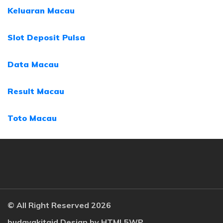
Keluaran Macau
Slot Deposit Pulsa
Data Macau
Result Macau
Toto Macau
© All Right Reserved 2026
budayakitaid Design by
HTML5WP