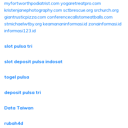
myfortworthpodiatrist.com
yogaretreatpro.com
kristenjanephotography.com
sctbrescue.org
srchurch.org
giantrusticpizza.com
conferencecallstomeatballs.com
stmichaelwtby.org
keamananinformasi.id
zonainformasi.id
informasi123.id
slot pulsa tri
slot deposit pulsa indosat
togel pulsa
deposit pulsa tri
Data Taiwan
rubah4d