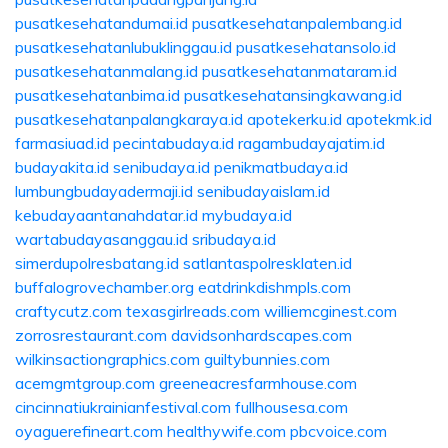
pusatkesehatandumai.id
pusatkesehatanpalembang.id
pusatkesehatanlubuklinggau.id
pusatkesehatansolo.id
pusatkesehatanmalang.id
pusatkesehatanmataram.id
pusatkesehatanbima.id
pusatkesehatansingkawang.id
pusatkesehatanpalangkaraya.id
apotekerku.id
apotekmk.id
farmasiuad.id
pecintabudaya.id
ragambudayajatim.id
budayakita.id
senibudaya.id
penikmatbudaya.id
lumbungbudayadermaji.id
senibudayaislam.id
kebudayaantanahdatar.id
mybudaya.id
wartabudayasanggau.id
sribudaya.id
simerdupolresbatang.id
satlantaspolresklaten.id
buffalogrovechamber.org
eatdrinkdishmpls.com
craftycutz.com
texasgirlreads.com
williemcginest.com
zorrosrestaurant.com
davidsonhardscapes.com
wilkinsactiongraphics.com
guiltybunnies.com
acemgmtgroup.com
greeneacresfarmhouse.com
cincinnatiukrainianfestival.com
fullhousesa.com
oyaguerefineart.com
healthywife.com
pbcvoice.com