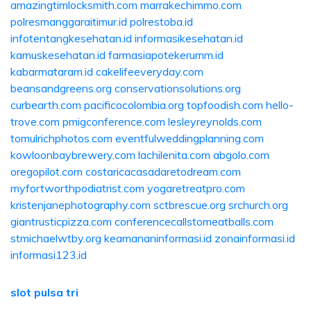
amazingtimlocksmith.com
marrakechimmo.com
polresmanggaraitimur.id
polrestoba.id
infotentangkesehatan.id
informasikesehatan.id
kamuskesehatan.id
farmasiapotekerumm.id
kabarmataram.id
cakelifeeveryday.com
beansandgreens.org
conservationsolutions.org
curbearth.com
pacificocolombia.org
topfoodish.com
hello-
trove.com
pmigconference.com
lesleyreynolds.com
tomulrichphotos.com
eventfulweddingplanning.com
kowloonbaybrewery.com
lachilenita.com
abgolo.com
oregopilot.com
costaricacasadaretodream.com
myfortworthpodiatrist.com
yogaretreatpro.com
kristenjanephotography.com
sctbrescue.org
srchurch.org
giantrusticpizza.com
conferencecallstomeatballs.com
stmichaelwtby.org
keamananinformasi.id
zonainformasi.id
informasi123.id
slot pulsa tri