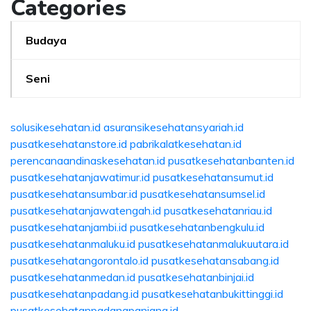
Categories
Budaya
Seni
solusikesehatan.id
asuransikesehatansyariah.id
pusatkesehatanstore.id
pabrikalatkesehatan.id
perencanaandinaskesehatan.id
pusatkesehatanbanten.id
pusatkesehatanjawatimur.id
pusatkesehatansumut.id
pusatkesehatansumbar.id
pusatkesehatansumsel.id
pusatkesehatanjawatengah.id
pusatkesehatanriau.id
pusatkesehatanjambi.id
pusatkesehatanbengkulu.id
pusatkesehatanmaluku.id
pusatkesehatanmalukuutara.id
pusatkesehatangorontalo.id
pusatkesehatansabang.id
pusatkesehatanmedan.id
pusatkesehatanbinjai.id
pusatkesehatanpadang.id
pusatkesehatanbukittinggi.id
pusatkesehatanpadangpanjang.id