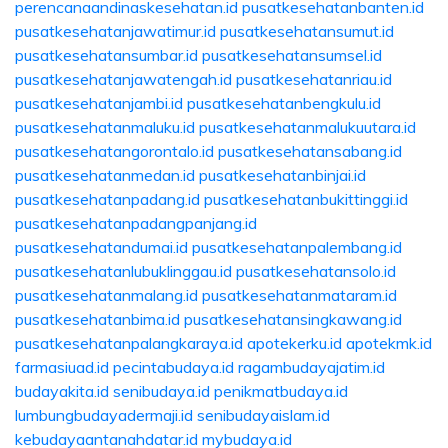
perencanaandinaskesehatan.id
pusatkesehatanbanten.id
pusatkesehatanjawatimur.id
pusatkesehatansumut.id
pusatkesehatansumbar.id
pusatkesehatansumsel.id
pusatkesehatanjawatengah.id
pusatkesehatanriau.id
pusatkesehatanjambi.id
pusatkesehatanbengkulu.id
pusatkesehatanmaluku.id
pusatkesehatanmalukuutara.id
pusatkesehatangorontalo.id
pusatkesehatansabang.id
pusatkesehatanmedan.id
pusatkesehatanbinjai.id
pusatkesehatanpadang.id
pusatkesehatanbukittinggi.id
pusatkesehatanpadangpanjang.id
pusatkesehatandumai.id
pusatkesehatanpalembang.id
pusatkesehatanlubuklinggau.id
pusatkesehatansolo.id
pusatkesehatanmalang.id
pusatkesehatanmataram.id
pusatkesehatanbima.id
pusatkesehatansingkawang.id
pusatkesehatanpalangkaraya.id
apotekerku.id
apotekmk.id
farmasiuad.id
pecintabudaya.id
ragambudayajatim.id
budayakita.id
senibudaya.id
penikmatbudaya.id
lumbungbudayadermaji.id
senibudayaislam.id
kebudayaantanahdatar.id
mybudaya.id