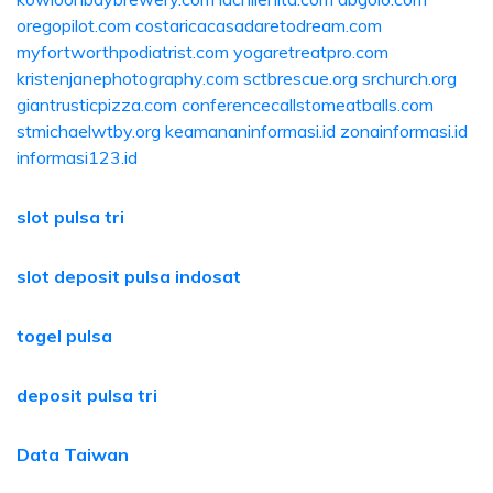
oregopilot.com
costaricacasadaretodream.com
myfortworthpodiatrist.com
yogaretreatpro.com
kristenjanephotography.com
sctbrescue.org
srchurch.org
giantrusticpizza.com
conferencecallstomeatballs.com
stmichaelwtby.org
keamananinformasi.id
zonainformasi.id
informasi123.id
slot pulsa tri
slot deposit pulsa indosat
togel pulsa
deposit pulsa tri
Data Taiwan