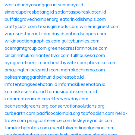
wartabudayasanggau.id
sribudaya.id
simerdupolresbatang.id
satlantaspolresklaten.id
buffalogrovechamber.org
eatdrinkdishmpls.com
craftycutz.com
texasgirlreads.com
williemcginest.com
zorrosrestaurant.com
davidsonhardscapes.com
wilkinsactiongraphics.com
guiltybunnies.com
acemgmtgroup.com
greeneacresfarmhouse.com
cincinnatiukrainianfestival.com
fullhousesa.com
oyaguerefineart.com
healthywife.com
pbcvoice.com
amazingtimlocksmith.com
marrakechimmo.com
polresmanggaraitimur.id
polrestoba.id
infotentangkesehatan.id
informasikesehatan.id
kamuskesehatan.id
farmasiapotekerumm.id
kabarmataram.id
cakelifeeveryday.com
beansandgreens.org
conservationsolutions.org
curbearth.com
pacificocolombia.org
topfoodish.com
hello-
trove.com
pmigconference.com
lesleyreynolds.com
tomulrichphotos.com
eventfulweddingplanning.com
kowloonbaybrewery.com
lachilenita.com
abgolo.com