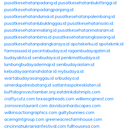
pusatkesehatanpadang.id
pusatkesehatanbukittinggi.id
pusatkesehatanpadangpanjang.id
pusatkesehatandumai.id
pusatkesehatanpalembang.id
pusatkesehatanlubuklinggau.id
pusatkesehatansolo.id
pusatkesehatanmalang.id
pusatkesehatanmataram.id
pusatkesehatanbima.id
pusatkesehatansingkawang.id
pusatkesehatanpalangkaraya.id
apotekerku.id
apotekmk.id
farmasiuad.id
pecintabudaya.id
ragambudayajatim.id
budayakita.id
senibudaya.id
penikmatbudaya.id
lumbungbudayadermaji.id
senibudayaislam.id
kebudayaantanahdatar.id
mybudaya.id
wartabudayasanggau.id
sribudaya.id
simerdupolresbatang.id
satlantaspolresklaten.id
buffalogrovechamber.org
eatdrinkdishmpls.com
craftycutz.com
texasgirlreads.com
williemcginest.com
zorrosrestaurant.com
davidsonhardscapes.com
wilkinsactiongraphics.com
guiltybunnies.com
acemgmtgroup.com
greeneacresfarmhouse.com
cincinnatiukrainianfestival.com
fullhousesa.com