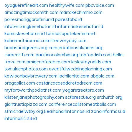
oyaguerefineart.com
healthywife.com
pbcvoice.com
amazingtimlocksmith.com
marrakechimmo.com
polresmanggaraitimur.id
polrestoba.id
infotentangkesehatan.id
informasikesehatan.id
kamuskesehatan.id
farmasiapotekerumm.id
kabarmataram.id
cakelifeeveryday.com
beansandgreens.org
conservationsolutions.org
curbearth.com
pacificocolombia.org
topfoodish.com
hello-
trove.com
pmigconference.com
lesleyreynolds.com
tomulrichphotos.com
eventfulweddingplanning.com
kowloonbaybrewery.com
lachilenita.com
abgolo.com
oregopilot.com
costaricacasadaretodream.com
myfortworthpodiatrist.com
yogaretreatpro.com
kristenjanephotography.com
sctbrescue.org
srchurch.org
giantrusticpizza.com
conferencecallstomeatballs.com
stmichaelwtby.org
keamananinformasi.id
zonainformasi.id
informasi123.id