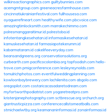
wilkinsactiongraphics.com
guiltybunnies.com
acemgmtgroup.com
greeneacresfarmhouse.com
cincinnatiukrainianfestival.com
fullhousesa.com
oyaguerefineart.com
healthywife.com
pbcvoice.com
amazingtimlocksmith.com
marrakechimmo.com
polresmanggaraitimur.id
polrestoba.id
infotentangkesehatan.id
informasikesehatan.id
kamuskesehatan.id
farmasiapotekerumm.id
kabarmataram.id
cakelifeeveryday.com
beansandgreens.org
conservationsolutions.org
curbearth.com
pacificocolombia.org
topfoodish.com
hello-
trove.com
pmigconference.com
lesleyreynolds.com
tomulrichphotos.com
eventfulweddingplanning.com
kowloonbaybrewery.com
lachilenita.com
abgolo.com
oregopilot.com
costaricacasadaretodream.com
myfortworthpodiatrist.com
yogaretreatpro.com
kristenjanephotography.com
sctbrescue.org
srchurch.org
giantrusticpizza.com
conferencecallstomeatballs.com
stmichaelwtby.org
keamananinformasi.id
zonainformasi.id