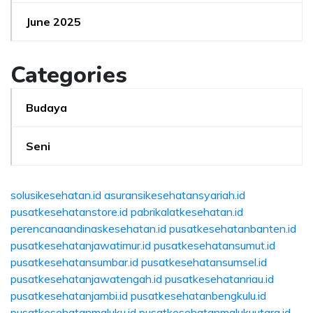
June 2025
Categories
Budaya
Seni
solusikesehatan.id
asuransikesehatansyariah.id
pusatkesehatanstore.id
pabrikalatkesehatan.id
perencanaandinaskesehatan.id
pusatkesehatanbanten.id
pusatkesehatanjawatimur.id
pusatkesehatansumut.id
pusatkesehatansumbar.id
pusatkesehatansumsel.id
pusatkesehatanjawatengah.id
pusatkesehatanriau.id
pusatkesehatanjambi.id
pusatkesehatanbengkulu.id
pusatkesehatanmaluku.id
pusatkesehatanmalukuutara.id