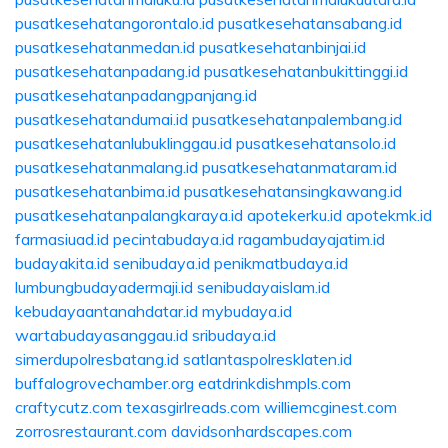
pusatkesehatangorontalo.id
pusatkesehatansabang.id
pusatkesehatanmedan.id
pusatkesehatanbinjai.id
pusatkesehatanpadang.id
pusatkesehatanbukittinggi.id
pusatkesehatanpadangpanjang.id
pusatkesehatandumai.id
pusatkesehatanpalembang.id
pusatkesehatanlubuklinggau.id
pusatkesehatansolo.id
pusatkesehatanmalang.id
pusatkesehatanmataram.id
pusatkesehatanbima.id
pusatkesehatansingkawang.id
pusatkesehatanpalangkaraya.id
apotekerku.id
apotekmk.id
farmasiuad.id
pecintabudaya.id
ragambudayajatim.id
budayakita.id
senibudaya.id
penikmatbudaya.id
lumbungbudayadermaji.id
senibudayaislam.id
kebudayaantanahdatar.id
mybudaya.id
wartabudayasanggau.id
sribudaya.id
simerdupolresbatang.id
satlantaspolresklaten.id
buffalogrovechamber.org
eatdrinkdishmpls.com
craftycutz.com
texasgirlreads.com
williemcginest.com
zorrosrestaurant.com
davidsonhardscapes.com