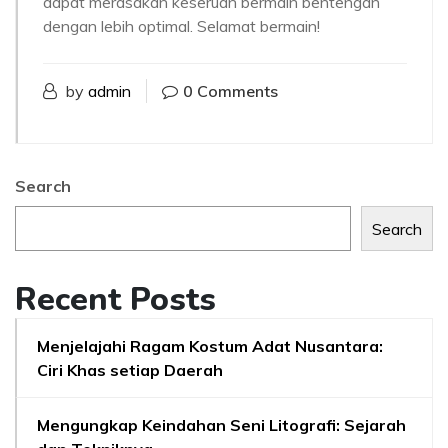
dapat merasakan keseruan bermain bentengan
dengan lebih optimal. Selamat bermain!
by
admin
0 Comments
Search
Search
Recent Posts
Menjelajahi Ragam Kostum Adat Nusantara:
Ciri Khas setiap Daerah
Mengungkap Keindahan Seni Litografi: Sejarah