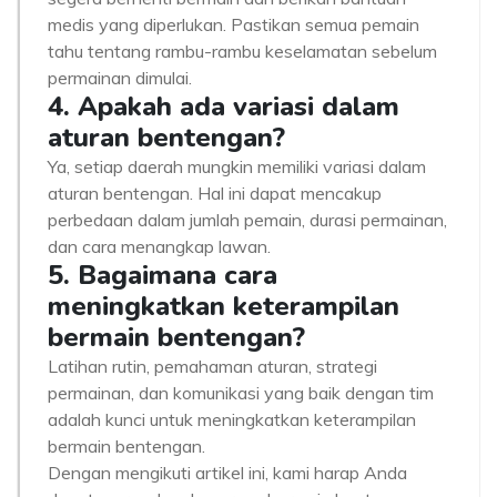
medis yang diperlukan. Pastikan semua pemain
tahu tentang rambu-rambu keselamatan sebelum
permainan dimulai.
4. Apakah ada variasi dalam
aturan bentengan?
Ya, setiap daerah mungkin memiliki variasi dalam
aturan bentengan. Hal ini dapat mencakup
perbedaan dalam jumlah pemain, durasi permainan,
dan cara menangkap lawan.
5. Bagaimana cara
meningkatkan keterampilan
bermain bentengan?
Latihan rutin, pemahaman aturan, strategi
permainan, dan komunikasi yang baik dengan tim
adalah kunci untuk meningkatkan keterampilan
bermain bentengan.
Dengan mengikuti artikel ini, kami harap Anda