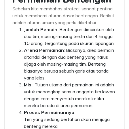
Sebelum kita membahas strategi, sangat penting
untuk memahami aturan dasar bentengan. Berikut
adalah aturan umum yang perlu diketahui:
Jumlah Pemain
: Bentengan dimainkan oleh
dua tim, masing-masing terdiri dari 4 hingga
10 orang, tergantung pada ukuran lapangan.
Arena Permainan
: Biasanya, area bermain
ditandai dengan dua benteng yang harus
dijaga oleh masing-masing tim. Benteng
biasanya berupa sebuah garis atau tanda
yang jelas.
Misi
: Tujuan utama dari permainan ini adalah
untuk menangkap semua anggota tim lawan
dengan cara menyentuh mereka ketika
mereka berada di area permainan.
Proses Permainannya
:
Tim yang sedang bertahan akan menjaga
benteng mereka.