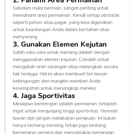
2. Pahami Area Permainan
Sebelum mulai bermain, sangat penting untuk
memahami area permainan. Kenali setiap obstacle,
seperti pohon atau pagar, yang bisa digunakan
untuk keuntungan Anda dalam bertahan atau
menyerang.
3. Gunakan Elemen Kejutan
Salah satu cara untuk menang adalah dengan
menggunakan elemen kejutan. Cobalah untuk
mengubah arah serangan atau melangkah secara
tak terduga. Hal ini akan membuat tim lawan
kebingungan dan mungkin memberi Anda
kesempatan untuk menangkap mereka.
4. Jaga Sportivitas
Meskipun bentengan adalah permainan, tetaplah
ingat untuk menjunjung tinggi sportivitas. Hormati
lawan dan jangan melakukan penipuan. Ini bukan
hanya tentang menang, tetapi juga tentang
bersenang-senang dan menciptakan kenangan