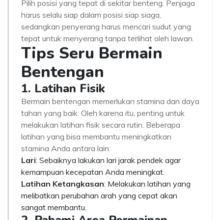
Pilih posisi yang tepat di sekitar benteng. Penjaga
harus selalu siap dalam posisi siap siaga,
sedangkan penyerang harus mencari sudut yang
tepat untuk menyerang tanpa terlihat oleh lawan.
Tips Seru Bermain
Bentengan
1. Latihan Fisik
Bermain bentengan memerlukan stamina dan daya
tahan yang baik. Oleh karena itu, penting untuk
melakukan latihan fisik secara rutin. Beberapa
latihan yang bisa membantu meningkatkan
stamina Anda antara lain:
Lari
: Sebaiknya lakukan lari jarak pendek agar
kemampuan kecepatan Anda meningkat.
Latihan Ketangkasan
: Melakukan latihan yang
melibatkan perubahan arah yang cepat akan
sangat membantu.