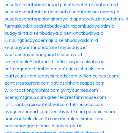
pusatkesehatanmalang.id
pusatkesehatanmataram.id
pusatkesehatanbima.id
pusatkesehatansingkawang.id
pusatkesehatanpalangkaraya.id
apotekerku.id
apotekmk.id
farmasiuad.id
pecintabudaya.id
ragambudayajatim.id
budayakita.id
senibudaya.id
penikmatbudaya.id
lumbungbudayadermaji.id
senibudayaislam.id
kebudayaantanahdatar.id
mybudaya.id
wartabudayasanggau.id
sribudaya.id
simerdupolresbatang.id
satlantaspolresklaten.id
buffalogrovechamber.org
eatdrinkdishmpls.com
craftycutz.com
texasgirlreads.com
williemcginest.com
zorrosrestaurant.com
davidsonhardscapes.com
wilkinsactiongraphics.com
guiltybunnies.com
acemgmtgroup.com
greeneacresfarmhouse.com
cincinnatiukrainianfestival.com
fullhousesa.com
oyaguerefineart.com
healthywife.com
pbcvoice.com
amazingtimlocksmith.com
marrakechimmo.com
polresmanggaraitimur.id
polrestoba.id
infotentangkesehatan.id
informasikesehatan.id