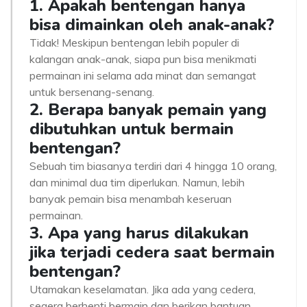
1. Apakah bentengan hanya
bisa dimainkan oleh anak-anak?
Tidak! Meskipun bentengan lebih populer di
kalangan anak-anak, siapa pun bisa menikmati
permainan ini selama ada minat dan semangat
untuk bersenang-senang.
2. Berapa banyak pemain yang
dibutuhkan untuk bermain
bentengan?
Sebuah tim biasanya terdiri dari 4 hingga 10 orang,
dan minimal dua tim diperlukan. Namun, lebih
banyak pemain bisa menambah keseruan
permainan.
3. Apa yang harus dilakukan
jika terjadi cedera saat bermain
bentengan?
Utamakan keselamatan. Jika ada yang cedera,
segera berhenti bermain dan berikan bantuan