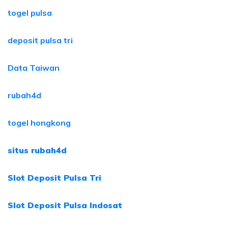
togel pulsa
deposit pulsa tri
Data Taiwan
rubah4d
togel hongkong
situs rubah4d
Slot Deposit Pulsa Tri
Slot Deposit Pulsa Indosat