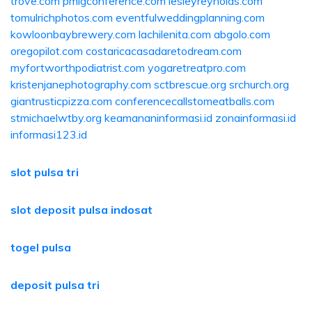
trove.com
pmigconference.com
lesleyreynolds.com
tomulrichphotos.com
eventfulweddingplanning.com
kowloonbaybrewery.com
lachilenita.com
abgolo.com
oregopilot.com
costaricacasadaretodream.com
myfortworthpodiatrist.com
yogaretreatpro.com
kristenjanephotography.com
sctbrescue.org
srchurch.org
giantrusticpizza.com
conferencecallstomeatballs.com
stmichaelwtby.org
keamananinformasi.id
zonainformasi.id
informasi123.id
slot pulsa tri
slot deposit pulsa indosat
togel pulsa
deposit pulsa tri