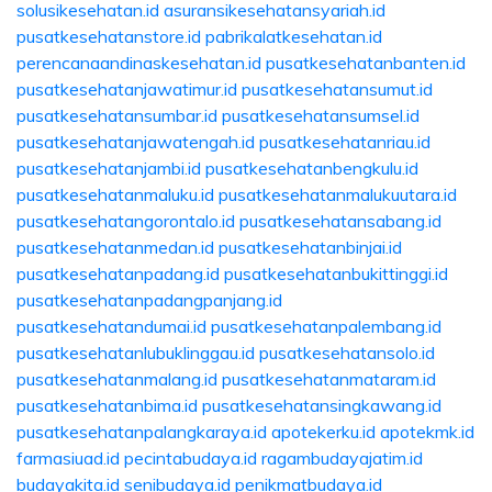
solusikesehatan.id
asuransikesehatansyariah.id
pusatkesehatanstore.id
pabrikalatkesehatan.id
perencanaandinaskesehatan.id
pusatkesehatanbanten.id
pusatkesehatanjawatimur.id
pusatkesehatansumut.id
pusatkesehatansumbar.id
pusatkesehatansumsel.id
pusatkesehatanjawatengah.id
pusatkesehatanriau.id
pusatkesehatanjambi.id
pusatkesehatanbengkulu.id
pusatkesehatanmaluku.id
pusatkesehatanmalukuutara.id
pusatkesehatangorontalo.id
pusatkesehatansabang.id
pusatkesehatanmedan.id
pusatkesehatanbinjai.id
pusatkesehatanpadang.id
pusatkesehatanbukittinggi.id
pusatkesehatanpadangpanjang.id
pusatkesehatandumai.id
pusatkesehatanpalembang.id
pusatkesehatanlubuklinggau.id
pusatkesehatansolo.id
pusatkesehatanmalang.id
pusatkesehatanmataram.id
pusatkesehatanbima.id
pusatkesehatansingkawang.id
pusatkesehatanpalangkaraya.id
apotekerku.id
apotekmk.id
farmasiuad.id
pecintabudaya.id
ragambudayajatim.id
budayakita.id
senibudaya.id
penikmatbudaya.id