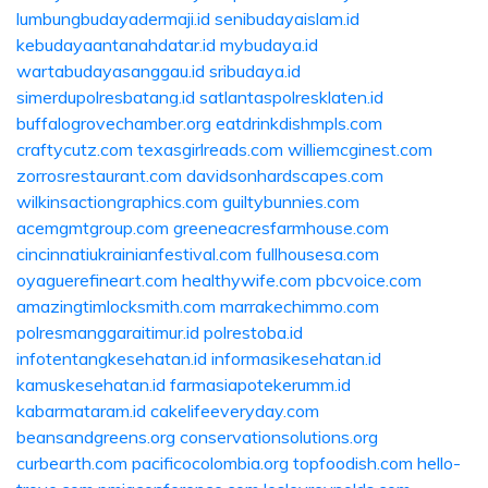
lumbungbudayadermaji.id
senibudayaislam.id
kebudayaantanahdatar.id
mybudaya.id
wartabudayasanggau.id
sribudaya.id
simerdupolresbatang.id
satlantaspolresklaten.id
buffalogrovechamber.org
eatdrinkdishmpls.com
craftycutz.com
texasgirlreads.com
williemcginest.com
zorrosrestaurant.com
davidsonhardscapes.com
wilkinsactiongraphics.com
guiltybunnies.com
acemgmtgroup.com
greeneacresfarmhouse.com
cincinnatiukrainianfestival.com
fullhousesa.com
oyaguerefineart.com
healthywife.com
pbcvoice.com
amazingtimlocksmith.com
marrakechimmo.com
polresmanggaraitimur.id
polrestoba.id
infotentangkesehatan.id
informasikesehatan.id
kamuskesehatan.id
farmasiapotekerumm.id
kabarmataram.id
cakelifeeveryday.com
beansandgreens.org
conservationsolutions.org
curbearth.com
pacificocolombia.org
topfoodish.com
hello-