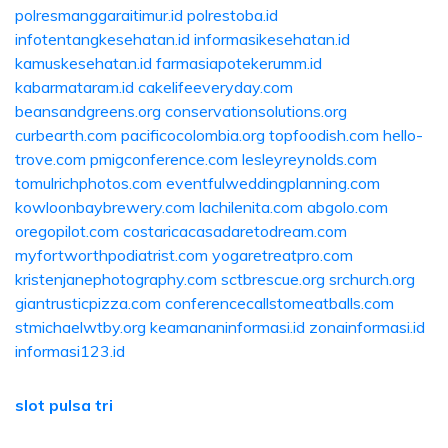
polresmanggaraitimur.id
polrestoba.id
infotentangkesehatan.id
informasikesehatan.id
kamuskesehatan.id
farmasiapotekerumm.id
kabarmataram.id
cakelifeeveryday.com
beansandgreens.org
conservationsolutions.org
curbearth.com
pacificocolombia.org
topfoodish.com
hello-
trove.com
pmigconference.com
lesleyreynolds.com
tomulrichphotos.com
eventfulweddingplanning.com
kowloonbaybrewery.com
lachilenita.com
abgolo.com
oregopilot.com
costaricacasadaretodream.com
myfortworthpodiatrist.com
yogaretreatpro.com
kristenjanephotography.com
sctbrescue.org
srchurch.org
giantrusticpizza.com
conferencecallstomeatballs.com
stmichaelwtby.org
keamananinformasi.id
zonainformasi.id
informasi123.id
slot pulsa tri