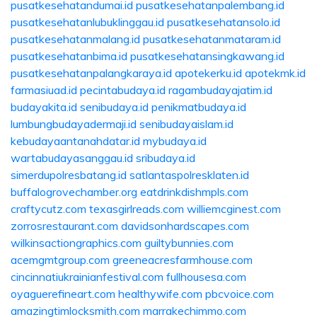
pusatkesehatandumai.id
pusatkesehatanpalembang.id
pusatkesehatanlubuklinggau.id
pusatkesehatansolo.id
pusatkesehatanmalang.id
pusatkesehatanmataram.id
pusatkesehatanbima.id
pusatkesehatansingkawang.id
pusatkesehatanpalangkaraya.id
apotekerku.id
apotekmk.id
farmasiuad.id
pecintabudaya.id
ragambudayajatim.id
budayakita.id
senibudaya.id
penikmatbudaya.id
lumbungbudayadermaji.id
senibudayaislam.id
kebudayaantanahdatar.id
mybudaya.id
wartabudayasanggau.id
sribudaya.id
simerdupolresbatang.id
satlantaspolresklaten.id
buffalogrovechamber.org
eatdrinkdishmpls.com
craftycutz.com
texasgirlreads.com
williemcginest.com
zorrosrestaurant.com
davidsonhardscapes.com
wilkinsactiongraphics.com
guiltybunnies.com
acemgmtgroup.com
greeneacresfarmhouse.com
cincinnatiukrainianfestival.com
fullhousesa.com
oyaguerefineart.com
healthywife.com
pbcvoice.com
amazingtimlocksmith.com
marrakechimmo.com