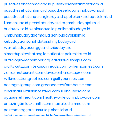
pusatkesehatanmalang.id
pusatkesehatanmataram.id
pusatkesehatanbima.id
pusatkesehatansingkawang.id
pusatkesehatanpalangkaraya.id
apotekerku.id
apotekmk.id
farmasiuad.id
pecintabudaya.id
ragambudayajatim.id
budayakita.id
senibudaya.id
penikmatbudaya.id
lumbungbudayadermaji.id
senibudayaislam.id
kebudayaantanahdatar.id
mybudaya.id
wartabudayasanggau.id
sribudaya.id
simerdupolresbatang.id
satlantaspolresklaten.id
buffalogrovechamber.org
eatdrinkdishmpls.com
craftycutz.com
texasgirlreads.com
williemcginest.com
zorrosrestaurant.com
davidsonhardscapes.com
wilkinsactiongraphics.com
guiltybunnies.com
acemgmtgroup.com
greeneacresfarmhouse.com
cincinnatiukrainianfestival.com
fullhousesa.com
oyaguerefineart.com
healthywife.com
pbcvoice.com
amazingtimlocksmith.com
marrakechimmo.com
polresmanggaraitimur.id
polrestoba.id
infotentangkesehatan.id
informasikesehatan.id