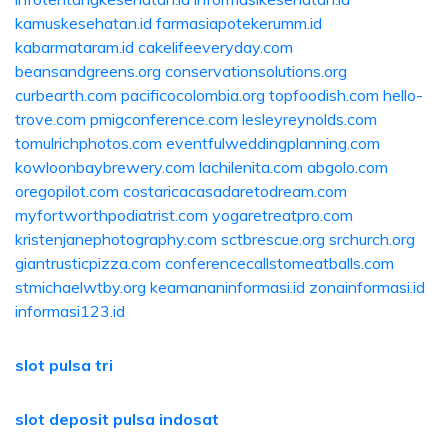
kamuskesehatan.id
farmasiapotekerumm.id
kabarmataram.id
cakelifeeveryday.com
beansandgreens.org
conservationsolutions.org
curbearth.com
pacificocolombia.org
topfoodish.com
hello-
trove.com
pmigconference.com
lesleyreynolds.com
tomulrichphotos.com
eventfulweddingplanning.com
kowloonbaybrewery.com
lachilenita.com
abgolo.com
oregopilot.com
costaricacasadaretodream.com
myfortworthpodiatrist.com
yogaretreatpro.com
kristenjanephotography.com
sctbrescue.org
srchurch.org
giantrusticpizza.com
conferencecallstomeatballs.com
stmichaelwtby.org
keamananinformasi.id
zonainformasi.id
informasi123.id
slot pulsa tri
slot deposit pulsa indosat