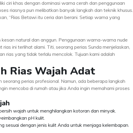
iki ciri khas dengan dominasi warna cerah dan penggunaan
oses riasnya pun melibatkan banyak langkah dan teknik khusus.
kan, “Rias Betawi itu ceria dan berani. Setiap warna yang
n kesan natural dan anggun. Penggunaan warna-warna nude
as ini terlihat alami. Titi, seorang perias Sunda menjelaskan,
n rias yang tidak terlalu mencolok. Tujuan kami adalah
h Rias Wajah Adat
h seorang perias profesional. Namun, ada beberapa langkah
 ingin mencoba di rumah atau jika Anda ingin memahami proses
jah
ersih wajah untuk menghilangkan kotoran dan minyak.
yeimbangkan pH kulit.
ng sesuai dengan jenis kulit Anda untuk menjaga kelembapan.