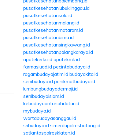
pusatkesehatanpalembang.id
pusatkesehatanlubuklinggau.id
pusatkesehatansolo.id
pusatkesehatanmalang.id
pusatkesehatanmataram.id
pusatkesehatanbima.id
pusatkesehatansingkawang.id
pusatkesehatanpalangkaraya.id
apotekerku.id
apotekmk.id
farmasiuad.id
pecintabudaya.id
ragambudayajatim.id
budayakita.id
senibudaya.id
penikmatbudaya.id
lumbungbudayadermaji.id
senibudayaislam.id
kebudayaantanahdatar.id
mybudaya.id
wartabudayasanggau.id
sribudaya.id
simerdupolresbatang.id
satlantaspolresklaten.id