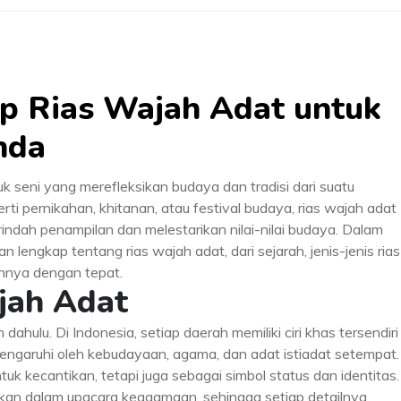
p Rias Wajah Adat untuk
nda
 seni yang merefleksikan budaya dan tradisi dari suatu
ti pernikahan, khitanan, atau festival budaya, rias wajah adat
ndah penampilan dan melestarikan nilai-nilai budaya. Dalam
n lengkap tentang rias wajah adat, dari sejarah, jenis-jenis rias
annya dengan tepat.
jah Adat
hulu. Di Indonesia, setiap daerah memiliki ciri khas tersendiri
pengaruhi oleh kebudayaan, agama, dan adat istiadat setempat.
k kecantikan, tetapi juga sebagai simbol status dan identitas.
unakan dalam upacara keagamaan, sehingga setiap detailnya