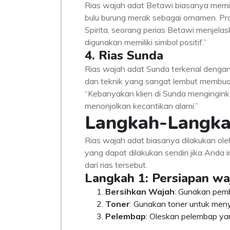
Rias wajah adat Betawi biasanya memil
bulu burung merak sebagai ornamen. Pr
Spirita, seorang perias Betawi menjelas
digunakan memiliki simbol positif.”
4. Rias Sunda
Rias wajah adat Sunda terkenal denga
dan teknik yang sangat lembut membuat ri
“Kebanyakan klien di Sunda menginginka
menonjolkan kecantikan alami.”
Langkah-Langka
Rias wajah adat biasanya dilakukan ole
yang dapat dilakukan sendiri jika Anda
dari rias tersebut.
Langkah 1: Persiapan wa
Bersihkan Wajah
: Gunakan pemb
Toner
: Gunakan toner untuk men
Pelembap
: Oleskan pelembap ya