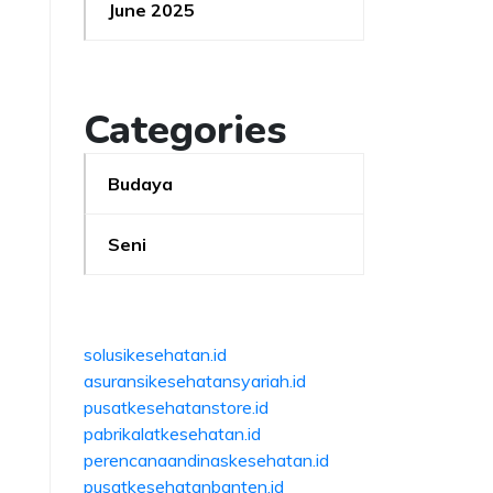
June 2025
Categories
Budaya
Seni
solusikesehatan.id
asuransikesehatansyariah.id
pusatkesehatanstore.id
pabrikalatkesehatan.id
perencanaandinaskesehatan.id
pusatkesehatanbanten.id