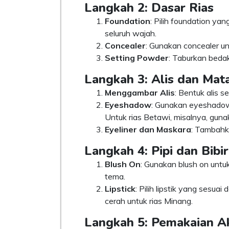
Langkah 2: Dasar Rias
Foundation
: Pilih foundation ya
seluruh wajah.
Concealer
: Gunakan concealer u
Setting Powder
: Taburkan beda
Langkah 3: Alis dan Mat
Menggambar Alis
: Bentuk alis 
Eyeshadow
: Gunakan eyeshadow
Untuk rias Betawi, misalnya, guna
Eyeliner dan Maskara
: Tambahk
Langkah 4: Pipi dan Bibir
Blush On
: Gunakan blush on untu
tema.
Lipstick
: Pilih lipstik yang sesua
cerah untuk rias Minang.
Langkah 5: Pemakaian A