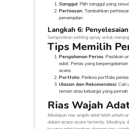
Sanggul
: Pilih sanggul yang ses
Perhiasan
: Tambahkan perhiasan
penampilan.
Langkah 6: Penyelesaian
Semprotkan setting spray untuk menjag
Tips Memilih Pe
Pengalaman Perias
: Pastikan u
adat. Perias yang berpengalaman
acara.
Portfolio
: Periksa portfolio peri
Ulasan dan Rekomendasi
: Cari
teman atau keluarga yang pernah
Rias Wajah Adat
Meskipun rias wajah adat lebih umum u
dalam acara-acara tertentu. Misalnya,
busana adat lengkap dengan rias wajah