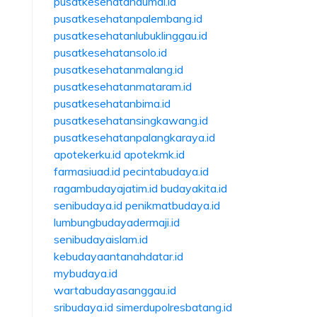
pusatkesehatandumai.id
pusatkesehatanpalembang.id
pusatkesehatanlubuklinggau.id
pusatkesehatansolo.id
pusatkesehatanmalang.id
pusatkesehatanmataram.id
pusatkesehatanbima.id
pusatkesehatansingkawang.id
pusatkesehatanpalangkaraya.id
apotekerku.id
apotekmk.id
farmasiuad.id
pecintabudaya.id
ragambudayajatim.id
budayakita.id
senibudaya.id
penikmatbudaya.id
lumbungbudayadermaji.id
senibudayaislam.id
kebudayaantanahdatar.id
mybudaya.id
wartabudayasanggau.id
sribudaya.id
simerdupolresbatang.id