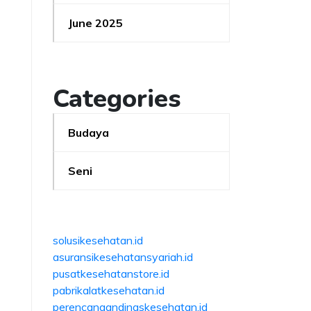
June 2025
Categories
Budaya
Seni
solusikesehatan.id
asuransikesehatansyariah.id
pusatkesehatanstore.id
pabrikalatkesehatan.id
perencanaandinaskesehatan.id