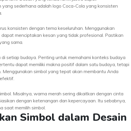
 yang sederhana adalah logo Coca-Cola yang konsisten
.
arus konsisten dengan tema keseluruhan. Menggunakan
 dapat menciptakan kesan yang tidak profesional. Pastikan
 yang sama.
da di setiap budaya. Penting untuk memahami konteks budaya
ertentu dapat memiliki makna positif dalam satu budaya, tetapi
ain. Menggunakan simbol yang tepat akan membantu Anda
fektif.
ol. Misalnya, warna merah sering dikaitkan dengan cinta
osiasikan dengan ketenangan dan kepercayaan. Itu sebabnya,
 saat memilih simbol.
kan Simbol dalam Desain