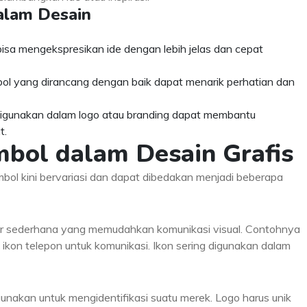
alam Desain
 bisa mengekspresikan ide dengan lebih jelas dan cepat
bol yang dirancang dengan baik dapat menarik perhatian dan
digunakan dalam logo atau branding dapat membantu
t.
imbol dalam Desain Grafis
imbol kini bervariasi dan dapat dibedakan menjadi beberapa
bar sederhana yang memudahkan komunikasi visual. Contohnya
 ikon telepon untuk komunikasi. Ikon sering digunakan dalam
unakan untuk mengidentifikasi suatu merek. Logo harus unik