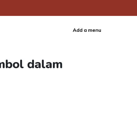
Add a menu
mbol dalam