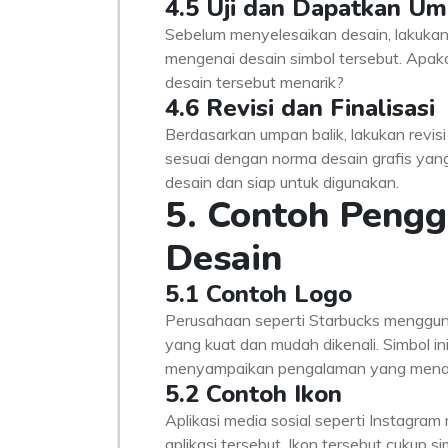
4.5 Uji dan Dapatkan Um
Sebelum menyelesaikan desain, lakukan
mengenai desain simbol tersebut. Ap
desain tersebut menarik?
4.6 Revisi dan Finalisasi
Berdasarkan umpan balik, lakukan revis
sesuai dengan norma desain grafis yang b
desain dan siap untuk digunakan.
5. Contoh Peng
Desain
5.1 Contoh Logo
Perusahaan seperti Starbucks mengguna
yang kuat dan mudah dikenali. Simbol i
menyampaikan pengalaman yang menar
5.2 Contoh Ikon
Aplikasi media sosial seperti Instagra
aplikasi tersebut. Ikon tersebut cukup 