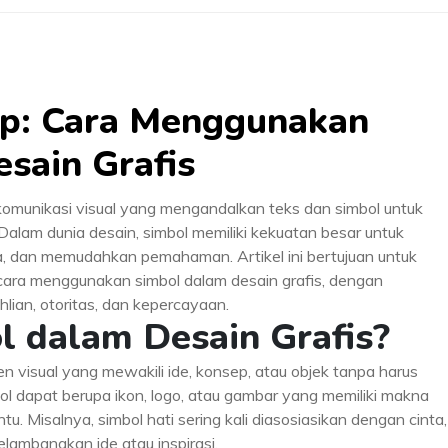
p: Cara Menggunakan
sain Grafis
komunikasi visual yang mengandalkan teks dan simbol untuk
lam dunia desain, simbol memiliki kekuatan besar untuk
 dan memudahkan pemahaman. Artikel ini bertujuan untuk
ara menggunakan simbol dalam desain grafis, dengan
ian, otoritas, dan kepercayaan.
ol dalam Desain Grafis?
n visual yang mewakili ide, konsep, atau objek tanpa harus
ol dapat berupa ikon, logo, atau gambar yang memiliki makna
u. Misalnya, simbol hati sering kali diasosiasikan dengan cinta,
ambangkan ide atau inspirasi.