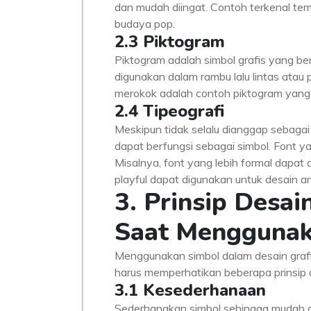
dan mudah diingat. Contoh terkenal ter
budaya pop.
2.3 Piktogram
Piktogram adalah simbol grafis yang be
digunakan dalam rambu lalu lintas atau 
merokok adalah contoh piktogram yan
2.4 Tipeografi
Meskipun tidak selalu dianggap sebagai 
dapat berfungsi sebagai simbol. Font 
Misalnya, font yang lebih formal dapat
playful dapat digunakan untuk desain a
3. Prinsip Desa
Saat Menggunak
Menggunakan simbol dalam desain grafis
harus memperhatikan beberapa prinsip 
3.1 Kesederhanaan
Sederhanakan simbol sehingga mudah dip