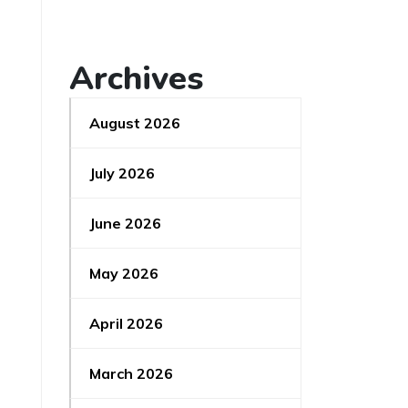
Archives
August 2026
July 2026
June 2026
May 2026
April 2026
March 2026