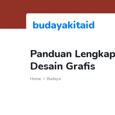
budayakitaid
Panduan Lengkap
Desain Grafis
Home
Budaya