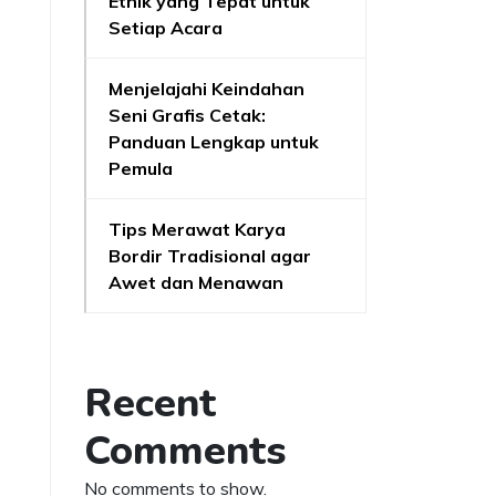
Etnik yang Tepat untuk
Setiap Acara
Menjelajahi Keindahan
Seni Grafis Cetak:
Panduan Lengkap untuk
Pemula
Tips Merawat Karya
Bordir Tradisional agar
Awet dan Menawan
Recent
Comments
No comments to show.