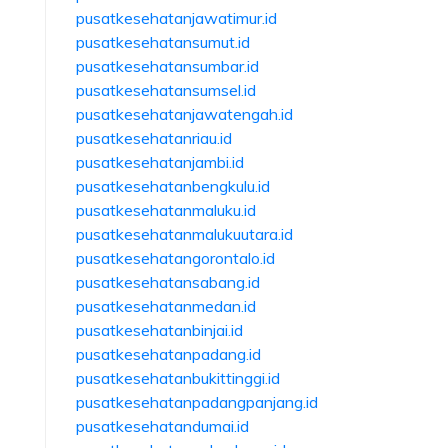
pusatkesehatanjawatimur.id
pusatkesehatansumut.id
pusatkesehatansumbar.id
pusatkesehatansumsel.id
pusatkesehatanjawatengah.id
pusatkesehatanriau.id
pusatkesehatanjambi.id
pusatkesehatanbengkulu.id
pusatkesehatanmaluku.id
pusatkesehatanmalukuutara.id
pusatkesehatangorontalo.id
pusatkesehatansabang.id
pusatkesehatanmedan.id
pusatkesehatanbinjai.id
pusatkesehatanpadang.id
pusatkesehatanbukittinggi.id
pusatkesehatanpadangpanjang.id
pusatkesehatandumai.id