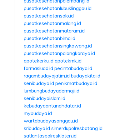
pusatkesehatanpalembang.id
pusatkesehatanlubuklinggau.id
pusatkesehatansolo.id
pusatkesehatanmalang.id
pusatkesehatanmataram.id
pusatkesehatanbima.id
pusatkesehatansingkawang.id
pusatkesehatanpalangkaraya.id
apotekerku.id
apotekmk.id
farmasiuad.id
pecintabudaya.id
ragambudayajatim.id
budayakita.id
senibudaya.id
penikmatbudaya.id
lumbungbudayadermaji.id
senibudayaislam.id
kebudayaantanahdatar.id
mybudaya.id
wartabudayasanggau.id
sribudaya.id
simerdupolresbatang.id
satlantaspolresklaten.id