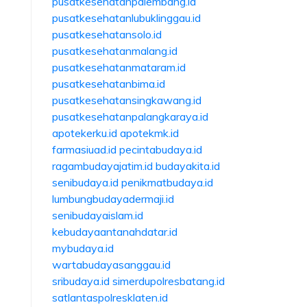
pusatkesehatanpalembang.id
pusatkesehatanlubuklinggau.id
pusatkesehatansolo.id
pusatkesehatanmalang.id
pusatkesehatanmataram.id
pusatkesehatanbima.id
pusatkesehatansingkawang.id
pusatkesehatanpalangkaraya.id
apotekerku.id
apotekmk.id
farmasiuad.id
pecintabudaya.id
ragambudayajatim.id
budayakita.id
senibudaya.id
penikmatbudaya.id
lumbungbudayadermaji.id
senibudayaislam.id
kebudayaantanahdatar.id
mybudaya.id
wartabudayasanggau.id
sribudaya.id
simerdupolresbatang.id
satlantaspolresklaten.id