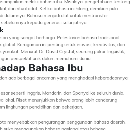
isampaikan melalui bahasa ibu. Misalnya, pengetahuan tentang
al, dan ritual adat. Ketika bahasa ini hilang, demikian pula
i dalamnya. Bahasa menjadi alat untuk mentransfer
sebelumnya kepada generasi selanjutnya.
ik
san yang sangat berharga. Pelestarian bahasa tradisional
lobal. Keragaman ini penting untuk inovasi, kreativitas, dan
yarakat. Menurut Dr. David Crystal, seorang pakar linguistik,
ngan perspektif unik dalam memahami dunia.
hadap Bahasa Ibu
h, dan ada berbagai ancaman yang menghadapi keberadaannya:
r seperti Inggris, Mandarin, dan Spanyol ke seluruh dunia,
sa lokal. Riset menunjukkan bahwa orang lebih cenderung
m lingkungan pendidikan dan pekerjaan.
 kota menyebabkan pengurangan penggunaan bahasa daerah.
bih suka menggunakan bahasa nasional atau bahasa