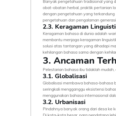
Banyak pengetahuan tradisional yang d
obat-obatan herbal, praktik pertanian lok
dengan pengetahuan yang terkandung d
pengetahuan dan pengalaman generasi 
2.3. Keragaman Linguist
Keragaman bahasa di dunia adalah wari
membantu menjaga keragaman linguistik g
solusi atas tantangan yang dihadapi mas
kehilangan bahasa sama dengan kehila
3. Ancaman Ter
Pelestarian bahasa ibu tidaklah muda
3.1. Globalisasi
Globalisasi membawa bahasa-bahasa besa
seringkali mengganggu eksistensi baha
menggunakan bahasa internasional dala
3.2. Urbanisasi
Pindahnya banyak orang dari desa ke
Di kota-kota besar, para pendatang le