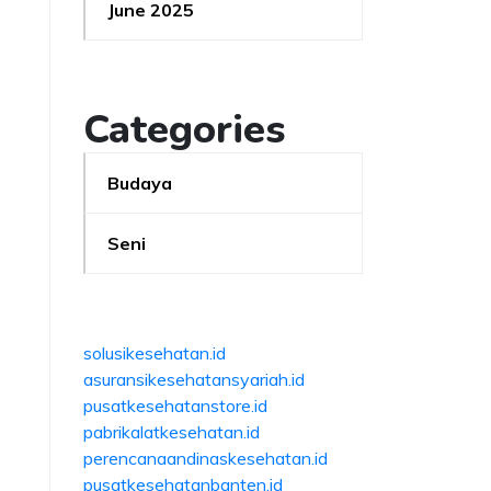
June 2025
Categories
Budaya
Seni
solusikesehatan.id
asuransikesehatansyariah.id
pusatkesehatanstore.id
pabrikalatkesehatan.id
perencanaandinaskesehatan.id
pusatkesehatanbanten.id