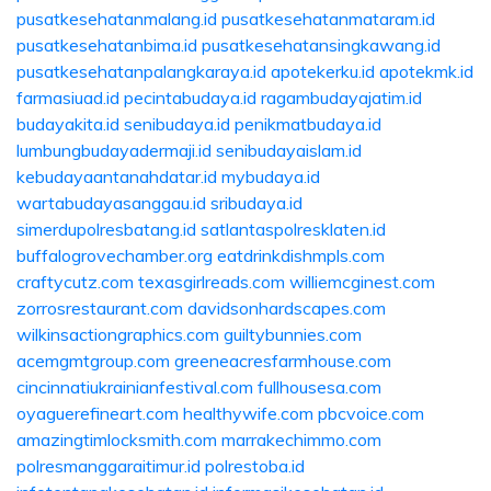
pusatkesehatanmalang.id
pusatkesehatanmataram.id
pusatkesehatanbima.id
pusatkesehatansingkawang.id
pusatkesehatanpalangkaraya.id
apotekerku.id
apotekmk.id
farmasiuad.id
pecintabudaya.id
ragambudayajatim.id
budayakita.id
senibudaya.id
penikmatbudaya.id
lumbungbudayadermaji.id
senibudayaislam.id
kebudayaantanahdatar.id
mybudaya.id
wartabudayasanggau.id
sribudaya.id
simerdupolresbatang.id
satlantaspolresklaten.id
buffalogrovechamber.org
eatdrinkdishmpls.com
craftycutz.com
texasgirlreads.com
williemcginest.com
zorrosrestaurant.com
davidsonhardscapes.com
wilkinsactiongraphics.com
guiltybunnies.com
acemgmtgroup.com
greeneacresfarmhouse.com
cincinnatiukrainianfestival.com
fullhousesa.com
oyaguerefineart.com
healthywife.com
pbcvoice.com
amazingtimlocksmith.com
marrakechimmo.com
polresmanggaraitimur.id
polrestoba.id