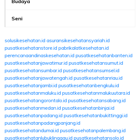
Budaya
Seni
solusikesehatan.id
asuransikesehatansyariah.id
pusatkesehatanstore.id
pabrikalatkesehatan.id
perencanaandinaskesehatan.id
pusatkesehatanbanten.id
pusatkesehatanjawatimur.id
pusatkesehatansumut.id
pusatkesehatansumbar.id
pusatkesehatansumsel.id
pusatkesehatanjawatengah.id
pusatkesehatanriau.id
pusatkesehatanjambi.id
pusatkesehatanbengkulu.id
pusatkesehatanmaluku.id
pusatkesehatanmalukuutara.id
pusatkesehatangorontalo.id
pusatkesehatansabang.id
pusatkesehatanmedan.id
pusatkesehatanbinjai.id
pusatkesehatanpadang.id
pusatkesehatanbukittinggi.id
pusatkesehatanpadangpanjang.id
pusatkesehatandumai.id
pusatkesehatanpalembang.id
pusatkesehatanlubuklinggau.id
pusatkesehatansolo.id