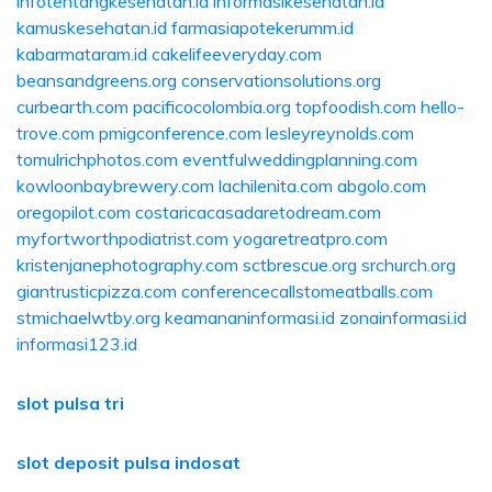
infotentangkesehatan.id
informasikesehatan.id
kamuskesehatan.id
farmasiapotekerumm.id
kabarmataram.id
cakelifeeveryday.com
beansandgreens.org
conservationsolutions.org
curbearth.com
pacificocolombia.org
topfoodish.com
hello-
trove.com
pmigconference.com
lesleyreynolds.com
tomulrichphotos.com
eventfulweddingplanning.com
kowloonbaybrewery.com
lachilenita.com
abgolo.com
oregopilot.com
costaricacasadaretodream.com
myfortworthpodiatrist.com
yogaretreatpro.com
kristenjanephotography.com
sctbrescue.org
srchurch.org
giantrusticpizza.com
conferencecallstomeatballs.com
stmichaelwtby.org
keamananinformasi.id
zonainformasi.id
informasi123.id
slot pulsa tri
slot deposit pulsa indosat