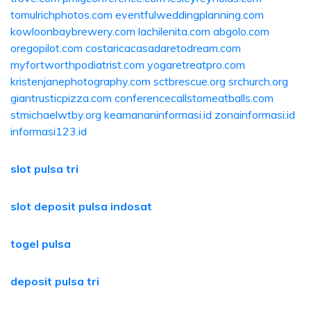
tomulrichphotos.com
eventfulweddingplanning.com
kowloonbaybrewery.com
lachilenita.com
abgolo.com
oregopilot.com
costaricacasadaretodream.com
myfortworthpodiatrist.com
yogaretreatpro.com
kristenjanephotography.com
sctbrescue.org
srchurch.org
giantrusticpizza.com
conferencecallstomeatballs.com
stmichaelwtby.org
keamananinformasi.id
zonainformasi.id
informasi123.id
slot pulsa tri
slot deposit pulsa indosat
togel pulsa
deposit pulsa tri