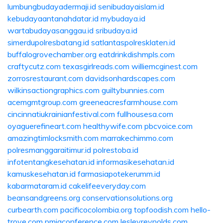
lumbungbudayadermaji.id
senibudayaislam.id
kebudayaantanahdatar.id
mybudaya.id
wartabudayasanggau.id
sribudaya.id
simerdupolresbatang.id
satlantaspolresklaten.id
buffalogrovechamber.org
eatdrinkdishmpls.com
craftycutz.com
texasgirlreads.com
williemcginest.com
zorrosrestaurant.com
davidsonhardscapes.com
wilkinsactiongraphics.com
guiltybunnies.com
acemgmtgroup.com
greeneacresfarmhouse.com
cincinnatiukrainianfestival.com
fullhousesa.com
oyaguerefineart.com
healthywife.com
pbcvoice.com
amazingtimlocksmith.com
marrakechimmo.com
polresmanggaraitimur.id
polrestoba.id
infotentangkesehatan.id
informasikesehatan.id
kamuskesehatan.id
farmasiapotekerumm.id
kabarmataram.id
cakelifeeveryday.com
beansandgreens.org
conservationsolutions.org
curbearth.com
pacificocolombia.org
topfoodish.com
hello-
trove.com
pmigconference.com
lesleyreynolds.com