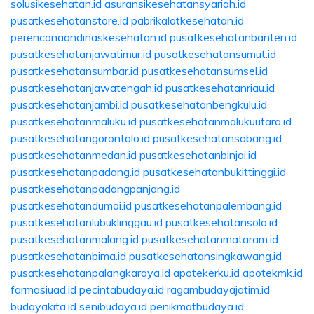
solusikesehatan.id
asuransikesehatansyariah.id
pusatkesehatanstore.id
pabrikalatkesehatan.id
perencanaandinaskesehatan.id
pusatkesehatanbanten.id
pusatkesehatanjawatimur.id
pusatkesehatansumut.id
pusatkesehatansumbar.id
pusatkesehatansumsel.id
pusatkesehatanjawatengah.id
pusatkesehatanriau.id
pusatkesehatanjambi.id
pusatkesehatanbengkulu.id
pusatkesehatanmaluku.id
pusatkesehatanmalukuutara.id
pusatkesehatangorontalo.id
pusatkesehatansabang.id
pusatkesehatanmedan.id
pusatkesehatanbinjai.id
pusatkesehatanpadang.id
pusatkesehatanbukittinggi.id
pusatkesehatanpadangpanjang.id
pusatkesehatandumai.id
pusatkesehatanpalembang.id
pusatkesehatanlubuklinggau.id
pusatkesehatansolo.id
pusatkesehatanmalang.id
pusatkesehatanmataram.id
pusatkesehatanbima.id
pusatkesehatansingkawang.id
pusatkesehatanpalangkaraya.id
apotekerku.id
apotekmk.id
farmasiuad.id
pecintabudaya.id
ragambudayajatim.id
budayakita.id
senibudaya.id
penikmatbudaya.id