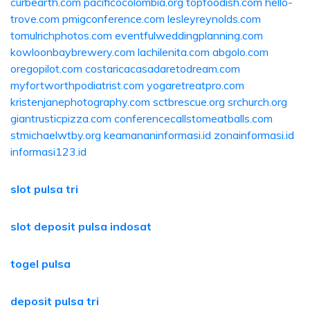
curbearth.com
pacificocolombia.org
topfoodish.com
hello-
trove.com
pmigconference.com
lesleyreynolds.com
tomulrichphotos.com
eventfulweddingplanning.com
kowloonbaybrewery.com
lachilenita.com
abgolo.com
oregopilot.com
costaricacasadaretodream.com
myfortworthpodiatrist.com
yogaretreatpro.com
kristenjanephotography.com
sctbrescue.org
srchurch.org
giantrusticpizza.com
conferencecallstomeatballs.com
stmichaelwtby.org
keamananinformasi.id
zonainformasi.id
informasi123.id
slot pulsa tri
slot deposit pulsa indosat
togel pulsa
deposit pulsa tri