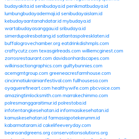
budayakita.id
senibudaya.id
penikmatbudaya.id
lumbungbudayadermaji.id
senibudayaislam.id
kebudayaantanahdatar.id
mybudaya.id
wartabudayasanggau.id
sribudaya.id
simerdupolresbatang.id
satlantaspolresklaten.id
buffalogrovechamber.org
eatdrinkdishmpls.com
craftycutz.com
texasgirlreads.com
williemcginest.com
zorrosrestaurant.com
davidsonhardscapes.com
wilkinsactiongraphics.com
guiltybunnies.com
acemgmtgroup.com
greeneacresfarmhouse.com
cincinnatiukrainianfestival.com
fullhousesa.com
oyaguerefineart.com
healthywife.com
pbcvoice.com
amazingtimlocksmith.com
marrakechimmo.com
polresmanggaraitimur.id
polrestoba.id
infotentangkesehatan.id
informasikesehatan.id
kamuskesehatan.id
farmasiapotekerumm.id
kabarmataram.id
cakelifeeveryday.com
beansandgreens.org
conservationsolutions.org