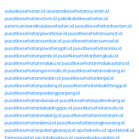
solusikesehatan.id
asuransikesehatansyariah.id
pusatkesehatanstore.id
pabrikalatkesehatan.id
perencanaandinaskesehatan.id
pusatkesehatanbanten.id
pusatkesehatanjawatimur.id
pusatkesehatansumut.id
pusatkesehatansumbar.id
pusatkesehatansumsel.id
pusatkesehatanjawatengah.id
pusatkesehatanriau.id
pusatkesehatanjambi.id
pusatkesehatanbengkulu.id
pusatkesehatanmaluku.id
pusatkesehatanmalukuutara.id
pusatkesehatangorontalo.id
pusatkesehatansabang.id
pusatkesehatanmedan.id
pusatkesehatanbinjai.id
pusatkesehatanpadang.id
pusatkesehatanbukittinggi.id
pusatkesehatanpadangpanjang.id
pusatkesehatandumai.id
pusatkesehatanpalembang.id
pusatkesehatanlubuklinggau.id
pusatkesehatansolo.id
pusatkesehatanmalang.id
pusatkesehatanmataram.id
pusatkesehatanbima.id
pusatkesehatansingkawang.id
pusatkesehatanpalangkaraya.id
apotekerku.id
apotekmk.id
farmasiuad.id
pecintabudaya.id
ragambudayajatim.id