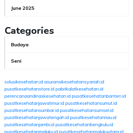
June 2025
Categories
Budaya
Seni
solusikesehatan.id
asuransikesehatansyariah.id
pusatkesehatanstore.id
pabrikalatkesehatan.id
perencanaandinaskesehatan.id
pusatkesehatanbanten.id
pusatkesehatanjawatimur.id
pusatkesehatansumut.id
pusatkesehatansumbar.id
pusatkesehatansumsel.id
pusatkesehatanjawatengah.id
pusatkesehatanriau.id
pusatkesehatanjambi.id
pusatkesehatanbengkulu.id
pusatkesehatanmaluku.id
pusatkesehatanmalukuutara.id