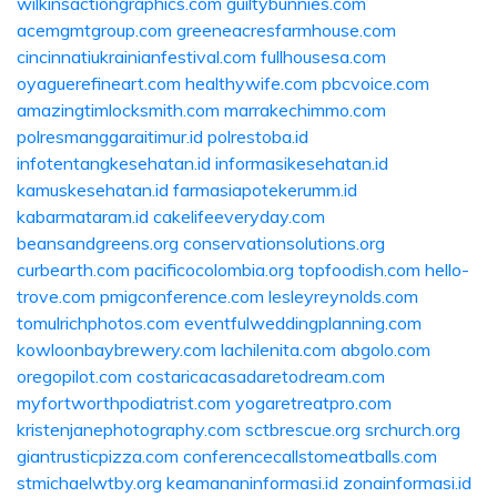
wilkinsactiongraphics.com
guiltybunnies.com
acemgmtgroup.com
greeneacresfarmhouse.com
cincinnatiukrainianfestival.com
fullhousesa.com
oyaguerefineart.com
healthywife.com
pbcvoice.com
amazingtimlocksmith.com
marrakechimmo.com
polresmanggaraitimur.id
polrestoba.id
infotentangkesehatan.id
informasikesehatan.id
kamuskesehatan.id
farmasiapotekerumm.id
kabarmataram.id
cakelifeeveryday.com
beansandgreens.org
conservationsolutions.org
curbearth.com
pacificocolombia.org
topfoodish.com
hello-
trove.com
pmigconference.com
lesleyreynolds.com
tomulrichphotos.com
eventfulweddingplanning.com
kowloonbaybrewery.com
lachilenita.com
abgolo.com
oregopilot.com
costaricacasadaretodream.com
myfortworthpodiatrist.com
yogaretreatpro.com
kristenjanephotography.com
sctbrescue.org
srchurch.org
giantrusticpizza.com
conferencecallstomeatballs.com
stmichaelwtby.org
keamananinformasi.id
zonainformasi.id