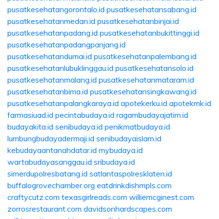
pusatkesehatangorontalo.id
pusatkesehatansabang.id
pusatkesehatanmedan.id
pusatkesehatanbinjai.id
pusatkesehatanpadang.id
pusatkesehatanbukittinggi.id
pusatkesehatanpadangpanjang.id
pusatkesehatandumai.id
pusatkesehatanpalembang.id
pusatkesehatanlubuklinggau.id
pusatkesehatansolo.id
pusatkesehatanmalang.id
pusatkesehatanmataram.id
pusatkesehatanbima.id
pusatkesehatansingkawang.id
pusatkesehatanpalangkaraya.id
apotekerku.id
apotekmk.id
farmasiuad.id
pecintabudaya.id
ragambudayajatim.id
budayakita.id
senibudaya.id
penikmatbudaya.id
lumbungbudayadermaji.id
senibudayaislam.id
kebudayaantanahdatar.id
mybudaya.id
wartabudayasanggau.id
sribudaya.id
simerdupolresbatang.id
satlantaspolresklaten.id
buffalogrovechamber.org
eatdrinkdishmpls.com
craftycutz.com
texasgirlreads.com
williemcginest.com
zorrosrestaurant.com
davidsonhardscapes.com