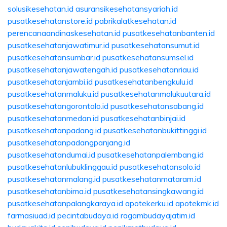
solusikesehatan.id
asuransikesehatansyariah.id
pusatkesehatanstore.id
pabrikalatkesehatan.id
perencanaandinaskesehatan.id
pusatkesehatanbanten.id
pusatkesehatanjawatimur.id
pusatkesehatansumut.id
pusatkesehatansumbar.id
pusatkesehatansumsel.id
pusatkesehatanjawatengah.id
pusatkesehatanriau.id
pusatkesehatanjambi.id
pusatkesehatanbengkulu.id
pusatkesehatanmaluku.id
pusatkesehatanmalukuutara.id
pusatkesehatangorontalo.id
pusatkesehatansabang.id
pusatkesehatanmedan.id
pusatkesehatanbinjai.id
pusatkesehatanpadang.id
pusatkesehatanbukittinggi.id
pusatkesehatanpadangpanjang.id
pusatkesehatandumai.id
pusatkesehatanpalembang.id
pusatkesehatanlubuklinggau.id
pusatkesehatansolo.id
pusatkesehatanmalang.id
pusatkesehatanmataram.id
pusatkesehatanbima.id
pusatkesehatansingkawang.id
pusatkesehatanpalangkaraya.id
apotekerku.id
apotekmk.id
farmasiuad.id
pecintabudaya.id
ragambudayajatim.id