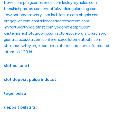
trove.com
pmigconference.com
lesleyreynolds.com
tomulrichphotos.com
eventfulweddingplanning.com
kowloonbaybrewery.com
lachilenita.com
abgolo.com
oregopilot.com
costaricacasadaretodream.com
myfortworthpodiatrist.com
yogaretreatpro.com
kristenjanephotography.com
sctbrescue.org
srchurch.org
giantrusticpizza.com
conferencecallstomeatballs.com
stmichaelwtby.org
keamananinformasi.id
zonainformasi.id
informasi123.id
slot pulsa tri
slot deposit pulsa indosat
togel pulsa
deposit pulsa tri