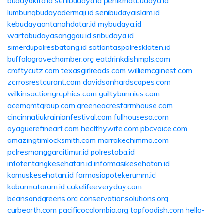
budayakita.id
senibudaya.id
penikmatbudaya.id
lumbungbudayadermaji.id
senibudayaislam.id
kebudayaantanahdatar.id
mybudaya.id
wartabudayasanggau.id
sribudaya.id
simerdupolresbatang.id
satlantaspolresklaten.id
buffalogrovechamber.org
eatdrinkdishmpls.com
craftycutz.com
texasgirlreads.com
williemcginest.com
zorrosrestaurant.com
davidsonhardscapes.com
wilkinsactiongraphics.com
guiltybunnies.com
acemgmtgroup.com
greeneacresfarmhouse.com
cincinnatiukrainianfestival.com
fullhousesa.com
oyaguerefineart.com
healthywife.com
pbcvoice.com
amazingtimlocksmith.com
marrakechimmo.com
polresmanggaraitimur.id
polrestoba.id
infotentangkesehatan.id
informasikesehatan.id
kamuskesehatan.id
farmasiapotekerumm.id
kabarmataram.id
cakelifeeveryday.com
beansandgreens.org
conservationsolutions.org
curbearth.com
pacificocolombia.org
topfoodish.com
hello-