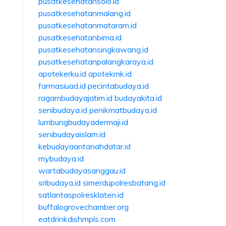
pusatkesehatansolo.id
pusatkesehatanmalang.id
pusatkesehatanmataram.id
pusatkesehatanbima.id
pusatkesehatansingkawang.id
pusatkesehatanpalangkaraya.id
apotekerku.id
apotekmk.id
farmasiuad.id
pecintabudaya.id
ragambudayajatim.id
budayakita.id
senibudaya.id
penikmatbudaya.id
lumbungbudayadermaji.id
senibudayaislam.id
kebudayaantanahdatar.id
mybudaya.id
wartabudayasanggau.id
sribudaya.id
simerdupolresbatang.id
satlantaspolresklaten.id
buffalogrovechamber.org
eatdrinkdishmpls.com