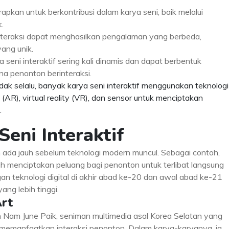
apkan untuk berkontribusi dalam karya seni, baik melalui
k.
interaksi dapat menghasilkan pengalaman yang berbeda,
ang unik.
ya seni interaktif sering kali dinamis dan dapat berbentuk
na penonton berinteraksi.
idak selalu, banyak karya seni interaktif menggunakan teknologi
(AR), virtual reality (VR), dan sensor untuk menciptakan
.
Seni Interaktif
h ada jauh sebelum teknologi modern muncul. Sebagai contoh,
lah menciptakan peluang bagi penonton untuk terlibat langsung
n teknologi digital di akhir abad ke-20 dan awal abad ke-21
ang lebih tinggi.
Art
ah Nam June Paik, seniman multimedia asal Korea Selatan yang
 memanfaatkan interaksi penonton. Dalam karya-karyanya, ia