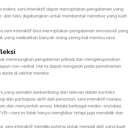
a indera, seni interaktif dapat menciptakan pengalaman yang
ar, dan teks digabungkan untuk membentuk narrative yang kuat.
ya seni interaktif bisa menciptakan pengalaman emosional yang
k yang melibatkan banyak orang sering kali memicu rasa
leksi
ntuk merenungkan pengalaman pribadi dan mengekspresikan
maupun non-verbal. Hal ini dapat mengarah pada pemahaman
n dunia di sekitar mereka.
seni yang semakin berkembang dan relevan dalam konteks
dan partisipasi aktif dari penonton, seni interaktif mampu
 dan menyentuh emosi. Melalui berbagai media—instalasi,
R/VR—seni ini tidak hanya menghibur tetapi juga mendidik dan
, seni interaktif memiliki potensi untuk menjadi alat yang kuat