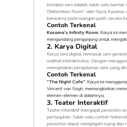
Instalasi seni adalah salah satu bentuk
Obliteration Room” oleh Yayoi Kusama, 
berwarna pada ruangan putih, secara b
Contoh Terkenal
Kusama’s Infinity Room
: Karya ini me
mengundang pengunjung untuk mengalam
2. Karya Digital
Karya seni digital, termasuk seni gener
melihat interaktivitas. Dengan menggu
menciptakan pengalaman seni yang dina
Contoh Terkenal
“The Night Cafe”
: Karya ini menggun
Vincent van Gogh, memungkinkan mereka
elemen-elemen di dalamnya.
3. Teater Interaktif
Teater interaktif mengajak penonton un
pertunjukan. Salah satu contoh terkena
penonton dapat menjelajahi ruang dan me