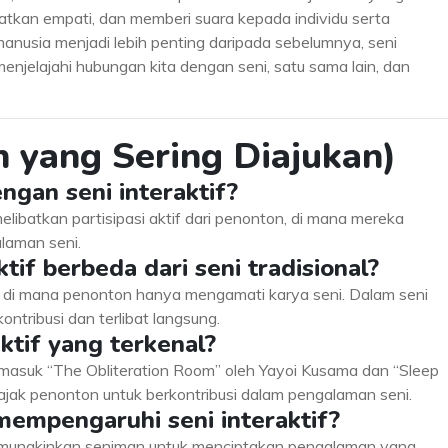
atkan empati, dan memberi suara kepada individu serta
anusia menjadi lebih penting daripada sebelumnya, seni
menjelajahi hubungan kita dengan seni, satu sama lain, dan
 yang Sering Diajukan)
ngan seni interaktif?
melibatkan partisipasi aktif dari penonton, di mana mereka
laman seni.
tif berbeda dari seni tradisional?
f, di mana penonton hanya mengamati karya seni. Dalam seni
ontribusi dan terlibat langsung.
aktif yang terkenal?
ermasuk “The Obliteration Room” oleh Yayoi Kusama dan “Sleep
ak penonton untuk berkontribusi dalam pengalaman seni.
mempengaruhi seni interaktif?
memungkinkan seniman untuk menciptakan pengalaman yang