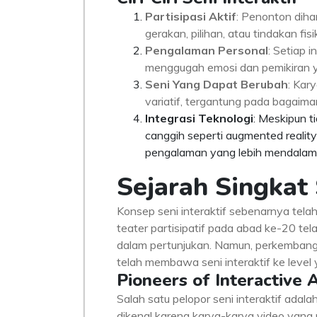
Partisipasi Aktif
: Penonton dihar
gerakan, pilihan, atau tindakan fisi
Pengalaman Personal
: Setiap 
menggugah emosi dan pemikiran y
Seni Yang Dapat Berubah
: Kar
variatif, tergantung pada bagaima
Integrasi Teknologi
: Meskipun t
canggih seperti augmented reality 
pengalaman yang lebih mendalam
Sejarah Singkat 
Konsep seni interaktif sebenarnya tela
teater partisipatif pada abad ke-20 te
dalam pertunjukan. Namun, perkembanga
telah membawa seni interaktif ke level y
Pioneers of Interactive 
Salah satu pelopor seni interaktif adal
dikenal karena karya-karya video yang