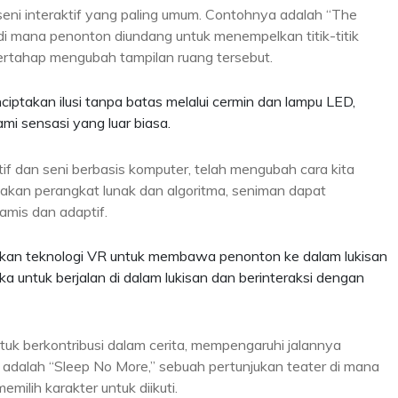
 seni interaktif yang paling umum. Contohnya adalah “The
di mana penonton diundang untuk menempelkan titik-titik
ertahap mengubah tampilan ruang tersebut.
nciptakan ilusi tanpa batas melalui cermin dan lampu LED,
i sensasi yang luar biasa.
atif dan seni berbasis komputer, telah mengubah cara kita
nakan perangkat lunak dan algoritma, seniman dapat
mis dan adaptif.
akan teknologi VR untuk membawa penonton ke dalam lukisan
 untuk berjalan di dalam lukisan dan berinteraksi dengan
tuk berkontribusi dalam cerita, mempengaruhi jalannya
l adalah “Sleep No More,” sebuah pertunjukan teater di mana
milih karakter untuk diikuti.