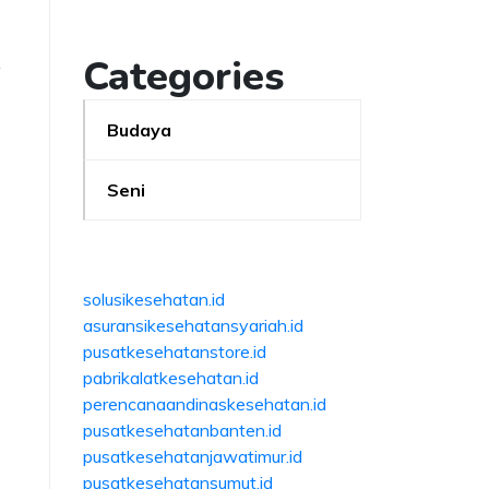
Categories
Budaya
Seni
solusikesehatan.id
asuransikesehatansyariah.id
pusatkesehatanstore.id
pabrikalatkesehatan.id
perencanaandinaskesehatan.id
pusatkesehatanbanten.id
pusatkesehatanjawatimur.id
pusatkesehatansumut.id