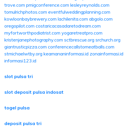
trove.com
pmigconference.com
lesleyreynolds.com
tomulrichphotos.com
eventfulweddingplanning.com
kowloonbaybrewery.com
lachilenita.com
abgolo.com
oregopilot.com
costaricacasadaretodream.com
myfortworthpodiatrist.com
yogaretreatpro.com
kristenjanephotography.com
sctbrescue.org
srchurch.org
giantrusticpizza.com
conferencecallstomeatballs.com
stmichaelwtby.org
keamananinformasi.id
zonainformasi.id
informasi123.id
slot pulsa tri
slot deposit pulsa indosat
togel pulsa
deposit pulsa tri