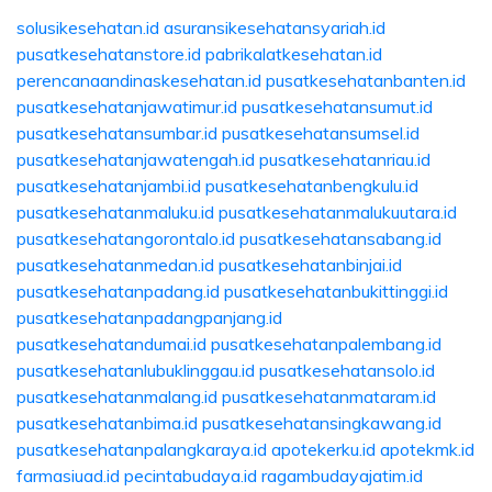
solusikesehatan.id
asuransikesehatansyariah.id
pusatkesehatanstore.id
pabrikalatkesehatan.id
perencanaandinaskesehatan.id
pusatkesehatanbanten.id
pusatkesehatanjawatimur.id
pusatkesehatansumut.id
pusatkesehatansumbar.id
pusatkesehatansumsel.id
pusatkesehatanjawatengah.id
pusatkesehatanriau.id
pusatkesehatanjambi.id
pusatkesehatanbengkulu.id
pusatkesehatanmaluku.id
pusatkesehatanmalukuutara.id
pusatkesehatangorontalo.id
pusatkesehatansabang.id
pusatkesehatanmedan.id
pusatkesehatanbinjai.id
pusatkesehatanpadang.id
pusatkesehatanbukittinggi.id
pusatkesehatanpadangpanjang.id
pusatkesehatandumai.id
pusatkesehatanpalembang.id
pusatkesehatanlubuklinggau.id
pusatkesehatansolo.id
pusatkesehatanmalang.id
pusatkesehatanmataram.id
pusatkesehatanbima.id
pusatkesehatansingkawang.id
pusatkesehatanpalangkaraya.id
apotekerku.id
apotekmk.id
farmasiuad.id
pecintabudaya.id
ragambudayajatim.id