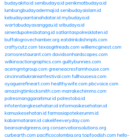
budayakita.id
senibudaya.id
penikmatbudaya.id
lumbungbudayadermaji.id
senibudayaislam.id
kebudayaantanahdatar.id
mybudaya.id
wartabudayasanggau.id
sribudaya.id
simerdupolresbatang.id
satlantaspolresklaten.id
buffalogrovechamber.org
eatdrinkdishmpls.com
craftycutz.com
texasgirlreads.com
williemcginest.com
zorrosrestaurant.com
davidsonhardscapes.com
wilkinsactiongraphics.com
guiltybunnies.com
acemgmtgroup.com
greeneacresfarmhouse.com
cincinnatiukrainianfestival.com
fullhousesa.com
oyaguerefineart.com
healthywife.com
pbcvoice.com
amazingtimlocksmith.com
marrakechimmo.com
polresmanggaraitimur.id
polrestoba.id
infotentangkesehatan.id
informasikesehatan.id
kamuskesehatan.id
farmasiapotekerumm.id
kabarmataram.id
cakelifeeveryday.com
beansandgreens.org
conservationsolutions.org
curbearth.com
pacificocolombia.org
topfoodish.com
hello-