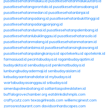
pusatkesehatanmaluku.id
pusatkesehatanmalukuutara.id
pusatkesehatangorontalo.id
pusatkesehatansabang.id
pusatkesehatanmedan.id
pusatkesehatanbinjai.id
pusatkesehatanpadang.id
pusatkesehatanbukittinggi.id
pusatkesehatanpadangpanjang.id
pusatkesehatandumai.id
pusatkesehatanpalembang.id
pusatkesehatanlubuklinggau.id
pusatkesehatansolo.id
pusatkesehatanmalang.id
pusatkesehatanmataram.id
pusatkesehatanbima.id
pusatkesehatansingkawang.id
pusatkesehatanpalangkaraya.id
apotekerku.id
apotekmk.id
farmasiuad.id
pecintabudaya.id
ragambudayajatim.id
budayakita.id
senibudaya.id
penikmatbudaya.id
lumbungbudayadermaji.id
senibudayaislam.id
kebudayaantanahdatar.id
mybudaya.id
wartabudayasanggau.id
sribudaya.id
simerdupolresbatang.id
satlantaspolresklaten.id
buffalogrovechamber.org
eatdrinkdishmpls.com
craftycutz.com
texasgirlreads.com
williemcginest.com
zorrosrestaurant.com
davidsonhardscapes.com