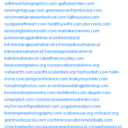
wilkinsactiongraphics.com
guiltybunnies.com
acemgmtgroup.com
greeneacresfarmhouse.com
cincinnatiukrainianfestival.com
fullhousesa.com
oyaguerefineart.com
healthywife.com
pbcvoice.com
amazingtimlocksmith.com
marrakechimmo.com
polresmanggaraitimur.id
polrestoba.id
infotentangkesehatan.id
informasikesehatan.id
kamuskesehatan.id
farmasiapotekerumm.id
kabarmataram.id
cakelifeeveryday.com
beansandgreens.org
conservationsolutions.org
curbearth.com
pacificocolombia.org
topfoodish.com
hello-
trove.com
pmigconference.com
lesleyreynolds.com
tomulrichphotos.com
eventfulweddingplanning.com
kowloonbaybrewery.com
lachilenita.com
abgolo.com
oregopilot.com
costaricacasadaretodream.com
myfortworthpodiatrist.com
yogaretreatpro.com
kristenjanephotography.com
sctbrescue.org
srchurch.org
giantrusticpizza.com
conferencecallstomeatballs.com
stmichaelwtby.org
keamananinformasi.id
zonainformasi.id