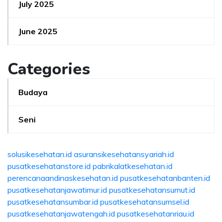
July 2025
June 2025
Categories
Budaya
Seni
solusikesehatan.id
asuransikesehatansyariah.id
pusatkesehatanstore.id
pabrikalatkesehatan.id
perencanaandinaskesehatan.id
pusatkesehatanbanten.id
pusatkesehatanjawatimur.id
pusatkesehatansumut.id
pusatkesehatansumbar.id
pusatkesehatansumsel.id
pusatkesehatanjawatengah.id
pusatkesehatanriau.id