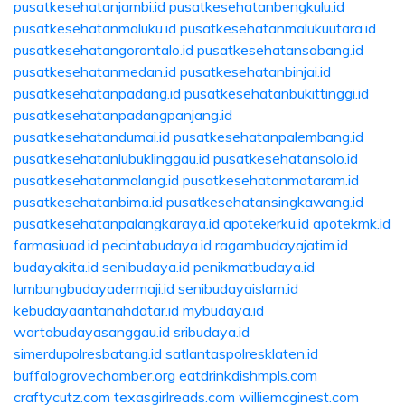
pusatkesehatanjambi.id
pusatkesehatanbengkulu.id
pusatkesehatanmaluku.id
pusatkesehatanmalukuutara.id
pusatkesehatangorontalo.id
pusatkesehatansabang.id
pusatkesehatanmedan.id
pusatkesehatanbinjai.id
pusatkesehatanpadang.id
pusatkesehatanbukittinggi.id
pusatkesehatanpadangpanjang.id
pusatkesehatandumai.id
pusatkesehatanpalembang.id
pusatkesehatanlubuklinggau.id
pusatkesehatansolo.id
pusatkesehatanmalang.id
pusatkesehatanmataram.id
pusatkesehatanbima.id
pusatkesehatansingkawang.id
pusatkesehatanpalangkaraya.id
apotekerku.id
apotekmk.id
farmasiuad.id
pecintabudaya.id
ragambudayajatim.id
budayakita.id
senibudaya.id
penikmatbudaya.id
lumbungbudayadermaji.id
senibudayaislam.id
kebudayaantanahdatar.id
mybudaya.id
wartabudayasanggau.id
sribudaya.id
simerdupolresbatang.id
satlantaspolresklaten.id
buffalogrovechamber.org
eatdrinkdishmpls.com
craftycutz.com
texasgirlreads.com
williemcginest.com