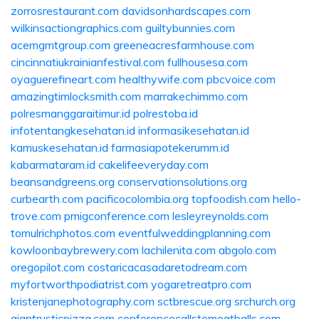
zorrosrestaurant.com
davidsonhardscapes.com
wilkinsactiongraphics.com
guiltybunnies.com
acemgmtgroup.com
greeneacresfarmhouse.com
cincinnatiukrainianfestival.com
fullhousesa.com
oyaguerefineart.com
healthywife.com
pbcvoice.com
amazingtimlocksmith.com
marrakechimmo.com
polresmanggaraitimur.id
polrestoba.id
infotentangkesehatan.id
informasikesehatan.id
kamuskesehatan.id
farmasiapotekerumm.id
kabarmataram.id
cakelifeeveryday.com
beansandgreens.org
conservationsolutions.org
curbearth.com
pacificocolombia.org
topfoodish.com
hello-
trove.com
pmigconference.com
lesleyreynolds.com
tomulrichphotos.com
eventfulweddingplanning.com
kowloonbaybrewery.com
lachilenita.com
abgolo.com
oregopilot.com
costaricacasadaretodream.com
myfortworthpodiatrist.com
yogaretreatpro.com
kristenjanephotography.com
sctbrescue.org
srchurch.org
giantrusticpizza.com
conferencecallstomeatballs.com