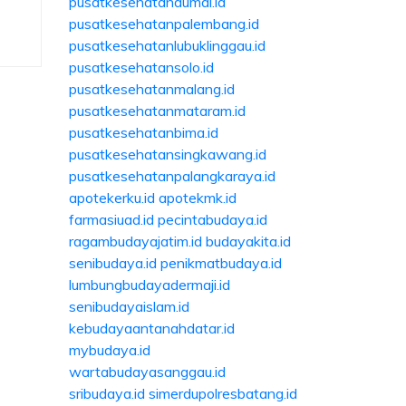
pusatkesehatandumai.id
pusatkesehatanpalembang.id
pusatkesehatanlubuklinggau.id
pusatkesehatansolo.id
pusatkesehatanmalang.id
pusatkesehatanmataram.id
pusatkesehatanbima.id
pusatkesehatansingkawang.id
pusatkesehatanpalangkaraya.id
apotekerku.id
apotekmk.id
farmasiuad.id
pecintabudaya.id
ragambudayajatim.id
budayakita.id
senibudaya.id
penikmatbudaya.id
lumbungbudayadermaji.id
senibudayaislam.id
kebudayaantanahdatar.id
mybudaya.id
wartabudayasanggau.id
sribudaya.id
simerdupolresbatang.id