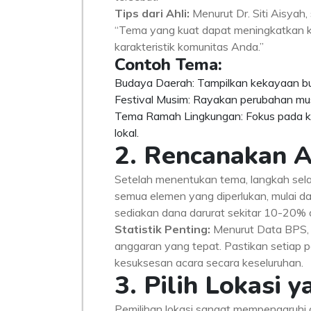
Tips dari Ahli:
Menurut Dr. Siti Aisyah,
“Tema yang kuat dapat meningkatkan ke
karakteristik komunitas Anda.”
Contoh Tema:
Budaya Daerah: Tampilkan kekayaan buda
Festival Musim: Rayakan perubahan m
Tema Ramah Lingkungan: Fokus pada ke
lokal.
2. Rencanakan A
Setelah menentukan tema, langkah sel
semua elemen yang diperlukan, mulai dar
sediakan dana darurat sekitar 10-20% 
Statistik Penting:
Menurut Data BPS, 
anggaran yang tepat. Pastikan setiap
kesuksesan acara secara keseluruhan.
3. Pilih Lokasi 
Pemilihan lokasi sangat mempengaruhi