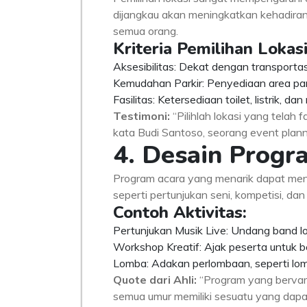
dijangkau akan meningkatkan kehadiran
semua orang.
Kriteria Pemilihan Lokasi
Aksesibilitas: Dekat dengan transporta
Kemudahan Parkir: Penyediaan area par
Fasilitas: Ketersediaan toilet, listrik, da
Testimoni:
“Pilihlah lokasi yang telah f
kata Budi Santoso, seorang event plan
4. Desain Progr
Program acara yang menarik dapat men
seperti pertunjukan seni, kompetisi, d
Contoh Aktivitas:
Pertunjukan Musik Live: Undang band lo
Workshop Kreatif: Ajak peserta untuk b
Lomba: Adakan perlombaan, seperti lomb
Quote dari Ahli:
“Program yang bervari
semua umur memiliki sesuatu yang dapat 