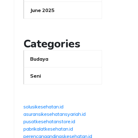
June 2025
Categories
Budaya
Seni
solusikesehatan.id
asuransikesehatansyariah.id
pusatkesehatanstore.id
pabrikalatkesehatan.id
perencanaandinaskesehatan.id