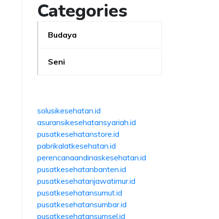
Categories
Budaya
Seni
solusikesehatan.id
asuransikesehatansyariah.id
pusatkesehatanstore.id
pabrikalatkesehatan.id
perencanaandinaskesehatan.id
pusatkesehatanbanten.id
pusatkesehatanjawatimur.id
pusatkesehatansumut.id
pusatkesehatansumbar.id
pusatkesehatansumsel.id