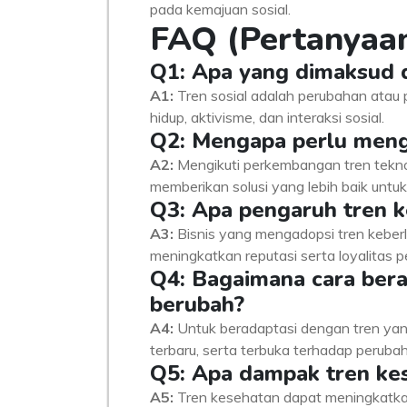
pada kemajuan sosial.
FAQ (Pertanyaan
Q1: Apa yang dimaksud d
A1:
Tren sosial adalah perubahan atau 
hidup, aktivisme, dan interaksi sosial.
Q2: Mengapa perlu meng
A2:
Mengikuti perkembangan tren teknol
memberikan solusi yang lebih baik untu
Q3: Apa pengaruh tren k
A3:
Bisnis yang mengadopsi tren keberl
meningkatkan reputasi serta loyalitas 
Q4: Bagaimana cara bera
berubah?
A4:
Untuk beradaptasi dengan tren yang 
terbaru, serta terbuka terhadap perubah
Q5: Apa dampak tren ke
A5:
Tren kesehatan dapat meningkatka