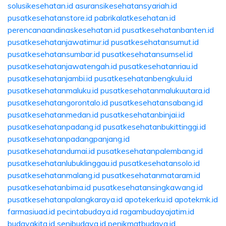
solusikesehatan.id
asuransikesehatansyariah.id
pusatkesehatanstore.id
pabrikalatkesehatan.id
perencanaandinaskesehatan.id
pusatkesehatanbanten.id
pusatkesehatanjawatimur.id
pusatkesehatansumut.id
pusatkesehatansumbar.id
pusatkesehatansumsel.id
pusatkesehatanjawatengah.id
pusatkesehatanriau.id
pusatkesehatanjambi.id
pusatkesehatanbengkulu.id
pusatkesehatanmaluku.id
pusatkesehatanmalukuutara.id
pusatkesehatangorontalo.id
pusatkesehatansabang.id
pusatkesehatanmedan.id
pusatkesehatanbinjai.id
pusatkesehatanpadang.id
pusatkesehatanbukittinggi.id
pusatkesehatanpadangpanjang.id
pusatkesehatandumai.id
pusatkesehatanpalembang.id
pusatkesehatanlubuklinggau.id
pusatkesehatansolo.id
pusatkesehatanmalang.id
pusatkesehatanmataram.id
pusatkesehatanbima.id
pusatkesehatansingkawang.id
pusatkesehatanpalangkaraya.id
apotekerku.id
apotekmk.id
farmasiuad.id
pecintabudaya.id
ragambudayajatim.id
budayakita.id
senibudaya.id
penikmatbudaya.id