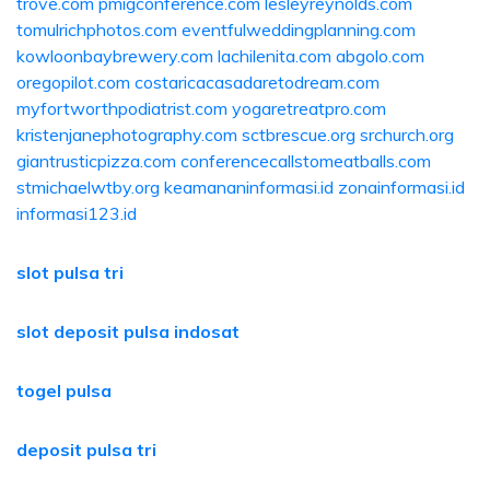
trove.com
pmigconference.com
lesleyreynolds.com
tomulrichphotos.com
eventfulweddingplanning.com
kowloonbaybrewery.com
lachilenita.com
abgolo.com
oregopilot.com
costaricacasadaretodream.com
myfortworthpodiatrist.com
yogaretreatpro.com
kristenjanephotography.com
sctbrescue.org
srchurch.org
giantrusticpizza.com
conferencecallstomeatballs.com
stmichaelwtby.org
keamananinformasi.id
zonainformasi.id
informasi123.id
slot pulsa tri
slot deposit pulsa indosat
togel pulsa
deposit pulsa tri