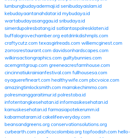
lumbungbudayadermaji.id
senibudayaislam.id
kebudayaantanahdatar.id
mybudaya.id
wartabudayasanggau.id
sribudaya.id
simerdupolresbatang.id
satlantaspolresklaten.id
buffalogrovechamber.org
eatdrinkdishmpls.com
craftycutz.com
texasgirlreads.com
williemcginest.com
zorrosrestaurant.com
davidsonhardscapes.com
wilkinsactiongraphics.com
guiltybunnies.com
acemgmtgroup.com
greeneacresfarmhouse.com
cincinnatiukrainianfestival.com
fullhousesa.com
oyaguerefineart.com
healthywife.com
pbcvoice.com
amazingtimlocksmith.com
marrakechimmo.com
polresmanggaraitimur.id
polrestoba.id
infotentangkesehatan.id
informasikesehatan.id
kamuskesehatan.id
farmasiapotekerumm.id
kabarmataram.id
cakelifeeveryday.com
beansandgreens.org
conservationsolutions.org
curbearth.com
pacificocolombia.org
topfoodish.com
hello-