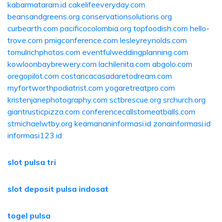
kabarmataram.id
cakelifeeveryday.com
beansandgreens.org
conservationsolutions.org
curbearth.com
pacificocolombia.org
topfoodish.com
hello-
trove.com
pmigconference.com
lesleyreynolds.com
tomulrichphotos.com
eventfulweddingplanning.com
kowloonbaybrewery.com
lachilenita.com
abgolo.com
oregopilot.com
costaricacasadaretodream.com
myfortworthpodiatrist.com
yogaretreatpro.com
kristenjanephotography.com
sctbrescue.org
srchurch.org
giantrusticpizza.com
conferencecallstomeatballs.com
stmichaelwtby.org
keamananinformasi.id
zonainformasi.id
informasi123.id
slot pulsa tri
slot deposit pulsa indosat
togel pulsa