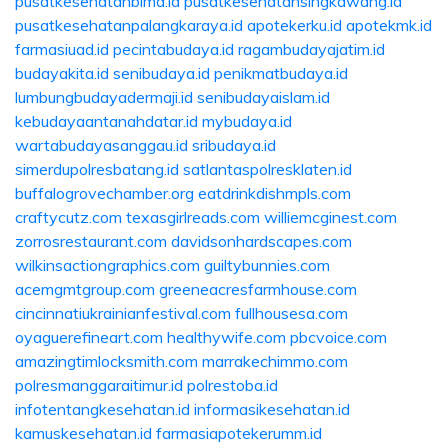
pusatkesehatanbima.id
pusatkesehatansingkawang.id
pusatkesehatanpalangkaraya.id
apotekerku.id
apotekmk.id
farmasiuad.id
pecintabudaya.id
ragambudayajatim.id
budayakita.id
senibudaya.id
penikmatbudaya.id
lumbungbudayadermaji.id
senibudayaislam.id
kebudayaantanahdatar.id
mybudaya.id
wartabudayasanggau.id
sribudaya.id
simerdupolresbatang.id
satlantaspolresklaten.id
buffalogrovechamber.org
eatdrinkdishmpls.com
craftycutz.com
texasgirlreads.com
williemcginest.com
zorrosrestaurant.com
davidsonhardscapes.com
wilkinsactiongraphics.com
guiltybunnies.com
acemgmtgroup.com
greeneacresfarmhouse.com
cincinnatiukrainianfestival.com
fullhousesa.com
oyaguerefineart.com
healthywife.com
pbcvoice.com
amazingtimlocksmith.com
marrakechimmo.com
polresmanggaraitimur.id
polrestoba.id
infotentangkesehatan.id
informasikesehatan.id
kamuskesehatan.id
farmasiapotekerumm.id