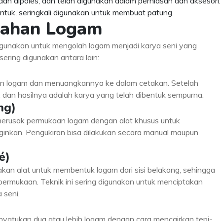
mudah dipoles, dan telah digunakan dalam perhiasan dan aksesori.
tuk, seringkali digunakan untuk membuat patung.
olahan Logam
igunakan untuk mengolah logam menjadi karya seni yang
ring digunakan antara lain:
an logam dan menuangkannya ke dalam cetakan. Setelah
 dan hasilnya adalah karya yang telah dibentuk sempurna.
ng)
merusak permukaan logam dengan alat khusus untuk
ginkan. Pengukiran bisa dilakukan secara manual maupun
é)
kan alat untuk membentuk logam dari sisi belakang, sehingga
permukaan. Teknik ini sering digunakan untuk menciptakan
 seni.
yatukan dua atau lebih logam dengan cara mencairkan tepi-