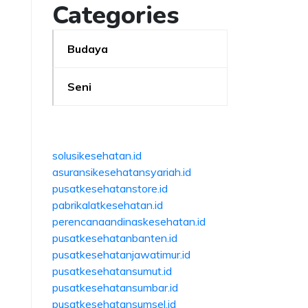
Categories
Budaya
Seni
solusikesehatan.id
asuransikesehatansyariah.id
pusatkesehatanstore.id
pabrikalatkesehatan.id
perencanaandinaskesehatan.id
pusatkesehatanbanten.id
pusatkesehatanjawatimur.id
pusatkesehatansumut.id
pusatkesehatansumbar.id
pusatkesehatansumsel.id