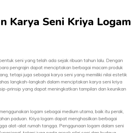
n Karya Seni Kriya Logam
bentuk seni yang telah ada sejak ribuan tahun lalu. Dengan
 para pengrajin dapat menciptakan berbagai macam produk
g, tetapi juga sebagai karya seni yang memiliki nilai estetik
mbahas langkah-langkah dalam menciptakan karya seni kriya
ip-prinsip yang dapat meningkatkan tampilan dan keunikan
 menggunakan logam sebagai medium utama, baik itu perak,
bahan paduan. Kriya logam dapat menghasilkan berbagai
hingga alat-alat rumah tangga. Penggunaan logam dalam seni
ungsional, tetapi juga pada aspek nilai seni dan budaya.