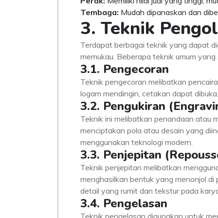
Perak:
Memiliki nilai jual yang tinggi, 
Tembaga:
Mudah dipanaskan dan diben
3. Teknik Peng
Terdapat berbagai teknik yang dapat d
memukau. Beberapa teknik umum yang se
3.1. Pengecoran
Teknik pengecoran melibatkan pencair
logam mendingin, cetakan dapat dibuka,
3.2. Pengukiran (Engravi
Teknik ini melibatkan penandaan atau 
menciptakan pola atau desain yang diin
menggunakan teknologi modern.
3.3. Penjepitan (Repouss
Teknik penjepitan melibatkan mengguna
menghasilkan bentuk yang menonjol di 
detail yang rumit dan tekstur pada karya
3.4. Pengelasan
Teknik pengelasan digunakan untuk men