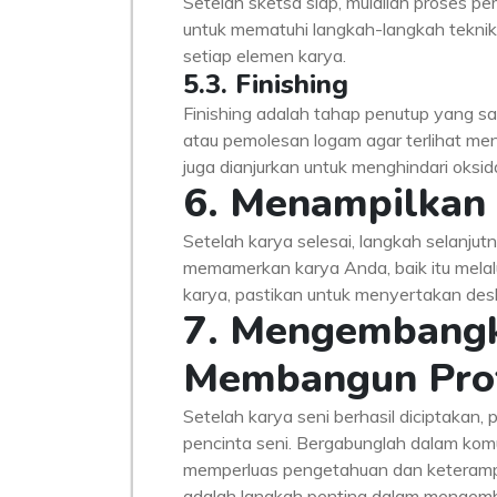
Setelah sketsa siap, mulailah proses 
untuk mematuhi langkah-langkah teknik 
setiap elemen karya.
5.3. Finishing
Finishing adalah tahap penutup yang sa
atau pemolesan logam agar terlihat me
juga dianjurkan untuk menghindari oksida
6. Menampilkan 
Setelah karya selesai, langkah selanju
memamerkan karya Anda, baik itu melal
karya, pastikan untuk menyertakan desk
7. Mengembangk
Membangun Prof
Setelah karya seni berhasil diciptakan, 
pencinta seni. Bergabunglah dalam komun
memperluas pengetahuan dan keterampil
adalah langkah penting dalam mengemba