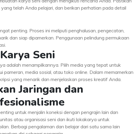
pembuatan karya seni dengan mengikuti rencana Anda. Pastikan
yang telah Anda pelajari, dan berikan perhatian pada detail
ngat penting. Proses ini meliputi penghalusan, pengecatan,
narik dan siap dipamerkan. Penggunaan pelindung permukaan
si.
Karya Seni
tnya adalah menampilkannya. Pilih media yang tepat untuk
ui pameran, media sosial, atau toko online. Dalam memamerkan
ripsi yang menarik dan menjelaskan proses kreatif Anda.
an Jaringan dan
esionalisme
penting untuk menjalin koneksi dengan pengrajin lain dan
itas atau organisasi seni dan ikuti lokakarya untuk
an. Berbagi pengalaman dan belajar dari satu sama lain
ngkan diri sebagai pengrajin.