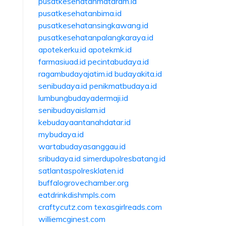
pusatkesehatanmataram.id
pusatkesehatanbima.id
pusatkesehatansingkawang.id
pusatkesehatanpalangkaraya.id
apotekerku.id
apotekmk.id
farmasiuad.id
pecintabudaya.id
ragambudayajatim.id
budayakita.id
senibudaya.id
penikmatbudaya.id
lumbungbudayadermaji.id
senibudayaislam.id
kebudayaantanahdatar.id
mybudaya.id
wartabudayasanggau.id
sribudaya.id
simerdupolresbatang.id
satlantaspolresklaten.id
buffalogrovechamber.org
eatdrinkdishmpls.com
craftycutz.com
texasgirlreads.com
williemcginest.com