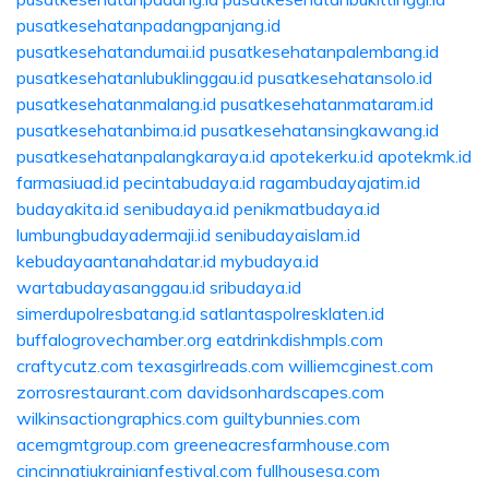
pusatkesehatanpadangpanjang.id
pusatkesehatandumai.id
pusatkesehatanpalembang.id
pusatkesehatanlubuklinggau.id
pusatkesehatansolo.id
pusatkesehatanmalang.id
pusatkesehatanmataram.id
pusatkesehatanbima.id
pusatkesehatansingkawang.id
pusatkesehatanpalangkaraya.id
apotekerku.id
apotekmk.id
farmasiuad.id
pecintabudaya.id
ragambudayajatim.id
budayakita.id
senibudaya.id
penikmatbudaya.id
lumbungbudayadermaji.id
senibudayaislam.id
kebudayaantanahdatar.id
mybudaya.id
wartabudayasanggau.id
sribudaya.id
simerdupolresbatang.id
satlantaspolresklaten.id
buffalogrovechamber.org
eatdrinkdishmpls.com
craftycutz.com
texasgirlreads.com
williemcginest.com
zorrosrestaurant.com
davidsonhardscapes.com
wilkinsactiongraphics.com
guiltybunnies.com
acemgmtgroup.com
greeneacresfarmhouse.com
cincinnatiukrainianfestival.com
fullhousesa.com