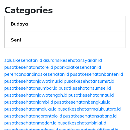
Categories
Budaya
Seni
solusikesehatan.id
asuransikesehatansyariah.id
pusatkesehatanstore.id
pabrikalatkesehatan.id
perencanaandinaskesehatan.id
pusatkesehatanbanten.id
pusatkesehatanjawatimur.id
pusatkesehatansumut.id
pusatkesehatansumbar.id
pusatkesehatansumsel.id
pusatkesehatanjawatengah.id
pusatkesehatanriau.id
pusatkesehatanjambi.id
pusatkesehatanbengkulu.id
pusatkesehatanmaluku.id
pusatkesehatanmalukuutara.id
pusatkesehatangorontalo.id
pusatkesehatansabang.id
pusatkesehatanmedan.id
pusatkesehatanbinjai.id
pusatkesehatanpadang.id
pusatkesehatanbukittinggi.id