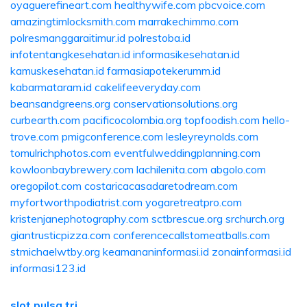
oyaguerefineart.com
healthywife.com
pbcvoice.com
amazingtimlocksmith.com
marrakechimmo.com
polresmanggaraitimur.id
polrestoba.id
infotentangkesehatan.id
informasikesehatan.id
kamuskesehatan.id
farmasiapotekerumm.id
kabarmataram.id
cakelifeeveryday.com
beansandgreens.org
conservationsolutions.org
curbearth.com
pacificocolombia.org
topfoodish.com
hello-
trove.com
pmigconference.com
lesleyreynolds.com
tomulrichphotos.com
eventfulweddingplanning.com
kowloonbaybrewery.com
lachilenita.com
abgolo.com
oregopilot.com
costaricacasadaretodream.com
myfortworthpodiatrist.com
yogaretreatpro.com
kristenjanephotography.com
sctbrescue.org
srchurch.org
giantrusticpizza.com
conferencecallstomeatballs.com
stmichaelwtby.org
keamananinformasi.id
zonainformasi.id
informasi123.id
slot pulsa tri