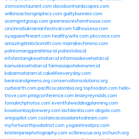
zorrosrestaurant.com
davidsonhardscapes.com
wilkinsactiongraphics.com
guiltybunnies.com
acemgmtgroup.com
greeneacresfarmhouse.com
cincinnatiukrainianfestival.com
fullhousesa.com
oyaguerefineart.com
healthywife.com
pbcvoice.com
amazingtimlocksmith.com
marrakechimmo.com
polresmanggaraitimur.id
polrestoba.id
infotentangkesehatan.id
informasikesehatan.id
kamuskesehatan.id
farmasiapotekerumm.id
kabarmataram.id
cakelifeeveryday.com
beansandgreens.org
conservationsolutions.org
curbearth.com
pacificocolombia.org
topfoodish.com
hello-
trove.com
pmigconference.com
lesleyreynolds.com
tomulrichphotos.com
eventfulweddingplanning.com
kowloonbaybrewery.com
lachilenita.com
abgolo.com
oregopilot.com
costaricacasadaretodream.com
myfortworthpodiatrist.com
yogaretreatpro.com
kristenjanephotography.com
sctbrescue.org
srchurch.org