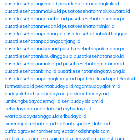
pusatkesehatanjambi.id
pusatkesehatanbengkulu.id
pusatkesehatanmaluku.id
pusatkesehatanmalukuutara.id
pusatkesehatangorontalo.id
pusatkesehatansabang.id
pusatkesehatanmedan.id
pusatkesehatanbinjai.id
pusatkesehatanpadang.id
pusatkesehatanbukittinggi.id
pusatkesehatanpadangpanjang.id
pusatkesehatandumai.id
pusatkesehatanpalembang.id
pusatkesehatanlubuklinggau.id
pusatkesehatansolo.id
pusatkesehatanmalang.id
pusatkesehatanmataram.id
pusatkesehatanbima.id
pusatkesehatansingkawang.id
pusatkesehatanpalangkaraya.id
apotekerku.id
apotekmk.id
farmasiuad.id
pecintabudaya.id
ragambudayajatim.id
budayakita.id
senibudaya.id
penikmatbudaya.id
lumbungbudayadermaji.id
senibudayaislam.id
kebudayaantanahdatar.id
mybudaya.id
wartabudayasanggau.id
sribudaya.id
simerdupolresbatang.id
satlantaspolresklaten.id
buffalogrovechamber.org
eatdrinkdishmpls.com
craftycutz.com
texasgirlreads.com
williemcginest.com