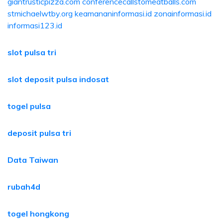
giantrusticpizza.com
conferencecallstomeatballs.com
stmichaelwtby.org
keamananinformasi.id
zonainformasi.id
informasi123.id
slot pulsa tri
slot deposit pulsa indosat
togel pulsa
deposit pulsa tri
Data Taiwan
rubah4d
togel hongkong