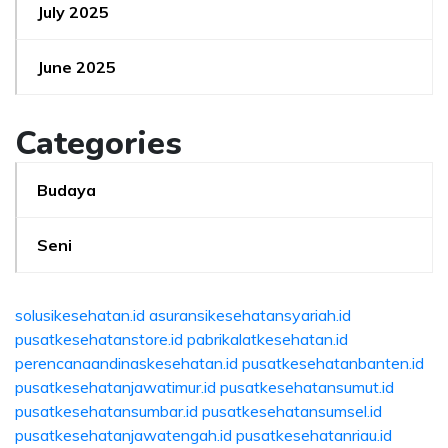
July 2025
June 2025
Categories
Budaya
Seni
solusikesehatan.id
asuransikesehatansyariah.id
pusatkesehatanstore.id
pabrikalatkesehatan.id
perencanaandinaskesehatan.id
pusatkesehatanbanten.id
pusatkesehatanjawatimur.id
pusatkesehatansumut.id
pusatkesehatansumbar.id
pusatkesehatansumsel.id
pusatkesehatanjawatengah.id
pusatkesehatanriau.id