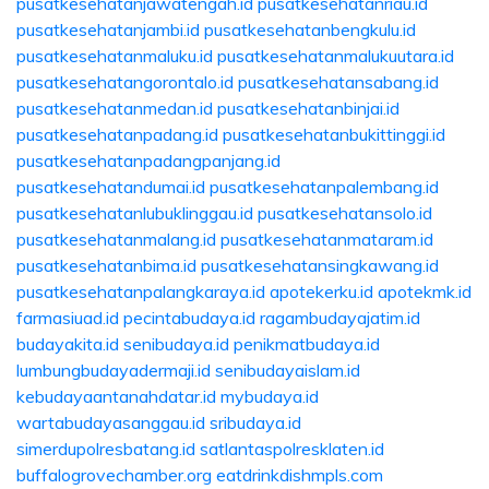
pusatkesehatanjawatengah.id
pusatkesehatanriau.id
pusatkesehatanjambi.id
pusatkesehatanbengkulu.id
pusatkesehatanmaluku.id
pusatkesehatanmalukuutara.id
pusatkesehatangorontalo.id
pusatkesehatansabang.id
pusatkesehatanmedan.id
pusatkesehatanbinjai.id
pusatkesehatanpadang.id
pusatkesehatanbukittinggi.id
pusatkesehatanpadangpanjang.id
pusatkesehatandumai.id
pusatkesehatanpalembang.id
pusatkesehatanlubuklinggau.id
pusatkesehatansolo.id
pusatkesehatanmalang.id
pusatkesehatanmataram.id
pusatkesehatanbima.id
pusatkesehatansingkawang.id
pusatkesehatanpalangkaraya.id
apotekerku.id
apotekmk.id
farmasiuad.id
pecintabudaya.id
ragambudayajatim.id
budayakita.id
senibudaya.id
penikmatbudaya.id
lumbungbudayadermaji.id
senibudayaislam.id
kebudayaantanahdatar.id
mybudaya.id
wartabudayasanggau.id
sribudaya.id
simerdupolresbatang.id
satlantaspolresklaten.id
buffalogrovechamber.org
eatdrinkdishmpls.com