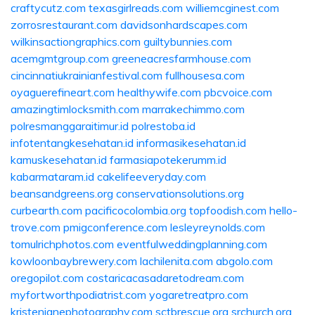
craftycutz.com
texasgirlreads.com
williemcginest.com
zorrosrestaurant.com
davidsonhardscapes.com
wilkinsactiongraphics.com
guiltybunnies.com
acemgmtgroup.com
greeneacresfarmhouse.com
cincinnatiukrainianfestival.com
fullhousesa.com
oyaguerefineart.com
healthywife.com
pbcvoice.com
amazingtimlocksmith.com
marrakechimmo.com
polresmanggaraitimur.id
polrestoba.id
infotentangkesehatan.id
informasikesehatan.id
kamuskesehatan.id
farmasiapotekerumm.id
kabarmataram.id
cakelifeeveryday.com
beansandgreens.org
conservationsolutions.org
curbearth.com
pacificocolombia.org
topfoodish.com
hello-
trove.com
pmigconference.com
lesleyreynolds.com
tomulrichphotos.com
eventfulweddingplanning.com
kowloonbaybrewery.com
lachilenita.com
abgolo.com
oregopilot.com
costaricacasadaretodream.com
myfortworthpodiatrist.com
yogaretreatpro.com
kristenjanephotography.com
sctbrescue.org
srchurch.org