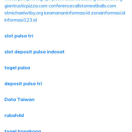
giantrusticpizza.com
conferencecallstomeatballs.com
stmichaelwtby.org
keamananinformasi.id
zonainformasi.id
informasi123.id
slot pulsa tri
slot deposit pulsa indosat
togel pulsa
deposit pulsa tri
Data Taiwan
rubah4d
togel hongkong