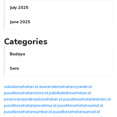
July 2025
June 2025
Categories
Budaya
Seni
solusikesehatan.id
asuransikesehatansyariah.id
pusatkesehatanstore.id
pabrikalatkesehatan.id
perencanaandinaskesehatan.id
pusatkesehatanbanten.id
pusatkesehatanjawatimur.id
pusatkesehatansumut.id
pusatkesehatansumbar.id
pusatkesehatansumsel.id