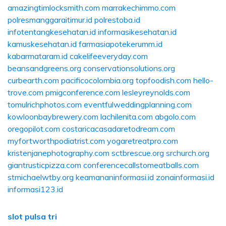
amazingtimlocksmith.com
marrakechimmo.com
polresmanggaraitimur.id
polrestoba.id
infotentangkesehatan.id
informasikesehatan.id
kamuskesehatan.id
farmasiapotekerumm.id
kabarmataram.id
cakelifeeveryday.com
beansandgreens.org
conservationsolutions.org
curbearth.com
pacificocolombia.org
topfoodish.com
hello-
trove.com
pmigconference.com
lesleyreynolds.com
tomulrichphotos.com
eventfulweddingplanning.com
kowloonbaybrewery.com
lachilenita.com
abgolo.com
oregopilot.com
costaricacasadaretodream.com
myfortworthpodiatrist.com
yogaretreatpro.com
kristenjanephotography.com
sctbrescue.org
srchurch.org
giantrusticpizza.com
conferencecallstomeatballs.com
stmichaelwtby.org
keamananinformasi.id
zonainformasi.id
informasi123.id
slot pulsa tri