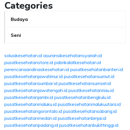
Categories
Budaya
Seni
solusikesehatan.id
asuransikesehatansyariah.id
pusatkesehatanstore.id
pabrikalatkesehatan.id
perencanaandinaskesehatan.id
pusatkesehatanbanten.id
pusatkesehatanjawatimur.id
pusatkesehatansumut.id
pusatkesehatansumbar.id
pusatkesehatansumsel.id
pusatkesehatanjawatengah.id
pusatkesehatanriau.id
pusatkesehatanjambi.id
pusatkesehatanbengkulu.id
pusatkesehatanmaluku.id
pusatkesehatanmalukuutara.id
pusatkesehatangorontalo.id
pusatkesehatansabang.id
pusatkesehatanmedan.id
pusatkesehatanbinjai.id
pusatkesehatanpadang.id
pusatkesehatanbukittinggi.id