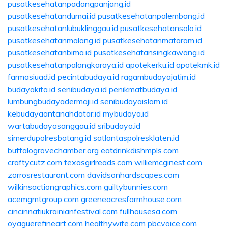
pusatkesehatanpadangpanjang.id
pusatkesehatandumai.id
pusatkesehatanpalembang.id
pusatkesehatanlubuklinggau.id
pusatkesehatansolo.id
pusatkesehatanmalang.id
pusatkesehatanmataram.id
pusatkesehatanbima.id
pusatkesehatansingkawang.id
pusatkesehatanpalangkaraya.id
apotekerku.id
apotekmk.id
farmasiuad.id
pecintabudaya.id
ragambudayajatim.id
budayakita.id
senibudaya.id
penikmatbudaya.id
lumbungbudayadermaji.id
senibudayaislam.id
kebudayaantanahdatar.id
mybudaya.id
wartabudayasanggau.id
sribudaya.id
simerdupolresbatang.id
satlantaspolresklaten.id
buffalogrovechamber.org
eatdrinkdishmpls.com
craftycutz.com
texasgirlreads.com
williemcginest.com
zorrosrestaurant.com
davidsonhardscapes.com
wilkinsactiongraphics.com
guiltybunnies.com
acemgmtgroup.com
greeneacresfarmhouse.com
cincinnatiukrainianfestival.com
fullhousesa.com
oyaguerefineart.com
healthywife.com
pbcvoice.com