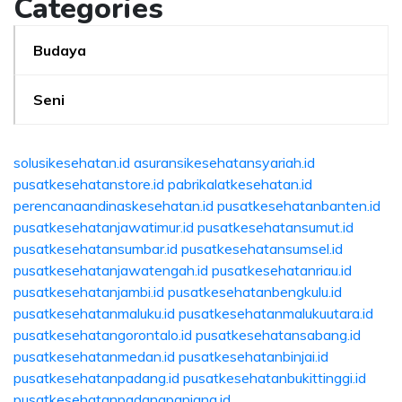
Categories
Budaya
Seni
solusikesehatan.id
asuransikesehatansyariah.id
pusatkesehatanstore.id
pabrikalatkesehatan.id
perencanaandinaskesehatan.id
pusatkesehatanbanten.id
pusatkesehatanjawatimur.id
pusatkesehatansumut.id
pusatkesehatansumbar.id
pusatkesehatansumsel.id
pusatkesehatanjawatengah.id
pusatkesehatanriau.id
pusatkesehatanjambi.id
pusatkesehatanbengkulu.id
pusatkesehatanmaluku.id
pusatkesehatanmalukuutara.id
pusatkesehatangorontalo.id
pusatkesehatansabang.id
pusatkesehatanmedan.id
pusatkesehatanbinjai.id
pusatkesehatanpadang.id
pusatkesehatanbukittinggi.id
pusatkesehatanpadangpanjang.id