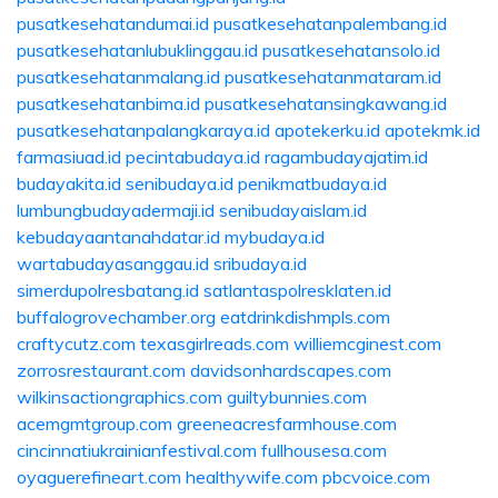
pusatkesehatandumai.id
pusatkesehatanpalembang.id
pusatkesehatanlubuklinggau.id
pusatkesehatansolo.id
pusatkesehatanmalang.id
pusatkesehatanmataram.id
pusatkesehatanbima.id
pusatkesehatansingkawang.id
pusatkesehatanpalangkaraya.id
apotekerku.id
apotekmk.id
farmasiuad.id
pecintabudaya.id
ragambudayajatim.id
budayakita.id
senibudaya.id
penikmatbudaya.id
lumbungbudayadermaji.id
senibudayaislam.id
kebudayaantanahdatar.id
mybudaya.id
wartabudayasanggau.id
sribudaya.id
simerdupolresbatang.id
satlantaspolresklaten.id
buffalogrovechamber.org
eatdrinkdishmpls.com
craftycutz.com
texasgirlreads.com
williemcginest.com
zorrosrestaurant.com
davidsonhardscapes.com
wilkinsactiongraphics.com
guiltybunnies.com
acemgmtgroup.com
greeneacresfarmhouse.com
cincinnatiukrainianfestival.com
fullhousesa.com
oyaguerefineart.com
healthywife.com
pbcvoice.com