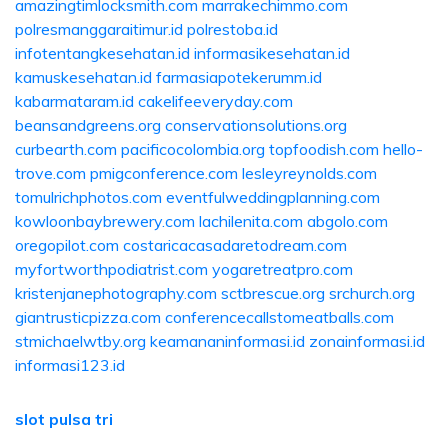
amazingtimlocksmith.com
marrakechimmo.com
polresmanggaraitimur.id
polrestoba.id
infotentangkesehatan.id
informasikesehatan.id
kamuskesehatan.id
farmasiapotekerumm.id
kabarmataram.id
cakelifeeveryday.com
beansandgreens.org
conservationsolutions.org
curbearth.com
pacificocolombia.org
topfoodish.com
hello-
trove.com
pmigconference.com
lesleyreynolds.com
tomulrichphotos.com
eventfulweddingplanning.com
kowloonbaybrewery.com
lachilenita.com
abgolo.com
oregopilot.com
costaricacasadaretodream.com
myfortworthpodiatrist.com
yogaretreatpro.com
kristenjanephotography.com
sctbrescue.org
srchurch.org
giantrusticpizza.com
conferencecallstomeatballs.com
stmichaelwtby.org
keamananinformasi.id
zonainformasi.id
informasi123.id
slot pulsa tri