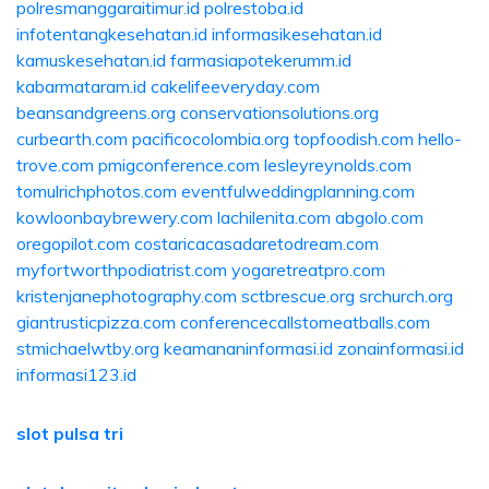
polresmanggaraitimur.id
polrestoba.id
infotentangkesehatan.id
informasikesehatan.id
kamuskesehatan.id
farmasiapotekerumm.id
kabarmataram.id
cakelifeeveryday.com
beansandgreens.org
conservationsolutions.org
curbearth.com
pacificocolombia.org
topfoodish.com
hello-
trove.com
pmigconference.com
lesleyreynolds.com
tomulrichphotos.com
eventfulweddingplanning.com
kowloonbaybrewery.com
lachilenita.com
abgolo.com
oregopilot.com
costaricacasadaretodream.com
myfortworthpodiatrist.com
yogaretreatpro.com
kristenjanephotography.com
sctbrescue.org
srchurch.org
giantrusticpizza.com
conferencecallstomeatballs.com
stmichaelwtby.org
keamananinformasi.id
zonainformasi.id
informasi123.id
slot pulsa tri