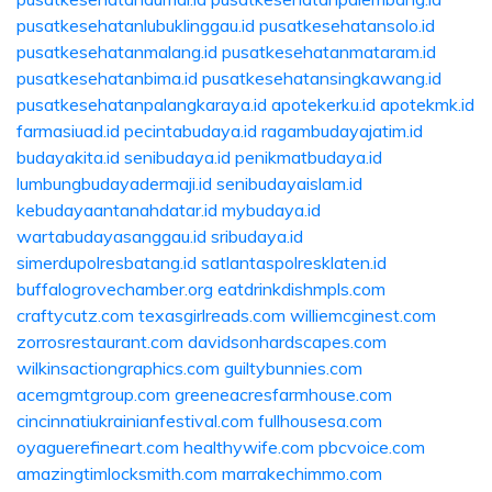
pusatkesehatanlubuklinggau.id
pusatkesehatansolo.id
pusatkesehatanmalang.id
pusatkesehatanmataram.id
pusatkesehatanbima.id
pusatkesehatansingkawang.id
pusatkesehatanpalangkaraya.id
apotekerku.id
apotekmk.id
farmasiuad.id
pecintabudaya.id
ragambudayajatim.id
budayakita.id
senibudaya.id
penikmatbudaya.id
lumbungbudayadermaji.id
senibudayaislam.id
kebudayaantanahdatar.id
mybudaya.id
wartabudayasanggau.id
sribudaya.id
simerdupolresbatang.id
satlantaspolresklaten.id
buffalogrovechamber.org
eatdrinkdishmpls.com
craftycutz.com
texasgirlreads.com
williemcginest.com
zorrosrestaurant.com
davidsonhardscapes.com
wilkinsactiongraphics.com
guiltybunnies.com
acemgmtgroup.com
greeneacresfarmhouse.com
cincinnatiukrainianfestival.com
fullhousesa.com
oyaguerefineart.com
healthywife.com
pbcvoice.com
amazingtimlocksmith.com
marrakechimmo.com